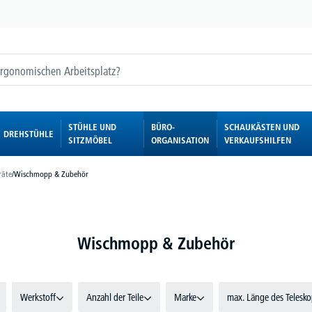
STÜHLE UND
BÜRO-
SCHAUKÄSTEN UND
DREHSTÜHLE
SITZMÖBEL
ORGANISATION
VERKAUFSHILFEN
räte
/
Wischmopp & Zubehör
Wischmopp & Zubehör
Werkstoff
Anzahl der Teile
Marke
max. Länge des Telesko