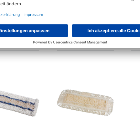
P Reinigungswagen
Vileda Eimer Supermop
V
7961A/I 17l Presse
162137 10l Kunststoff grau
€
161,
€
15,
10
83
ab
ab