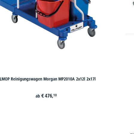
ILMOP Reinigungswagen Morgan MP2010A 2x12l 2x17l
€
476,
10
ab