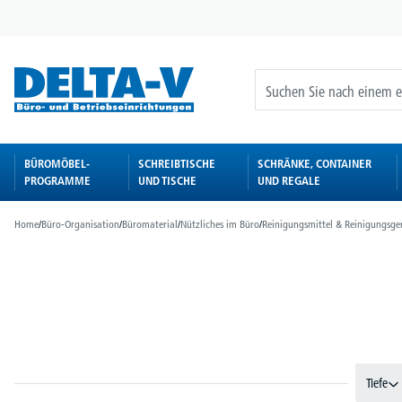
springen
Zur Hauptnavigation springen
BÜROMÖBEL-
SCHREIBTISCHE
SCHRÄNKE, CONTAINER
PROGRAMME
UND TISCHE
UND REGALE
Home
/
Büro-Organisation
/
Büromaterial
/
Nützliches im Büro
/
Reinigungsmittel & Reinigungsge
Bildergalerie überspringen
Tiefe