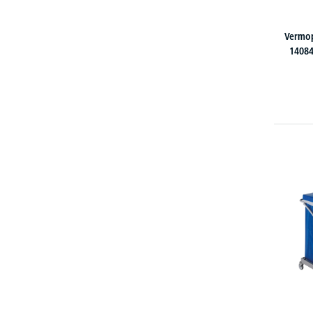
Vermop
14084