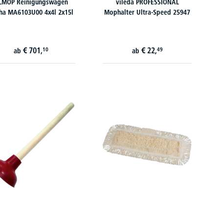
ILMOP Reinigungswagen
vileda PROFESSIONAL
ha MA6103U00 4x4l 2x15l
Mophalter Ultra-Speed 25947
€
701,
€
22,
10
49
ab
ab