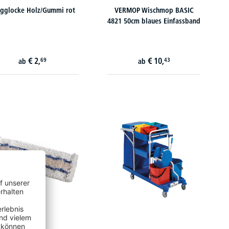
gglocke Holz/Gummi rot
VERMOP Wischmop BASIC
4821 50cm blaues Einfassband
€
2,
€
10,
69
43
ab
ab