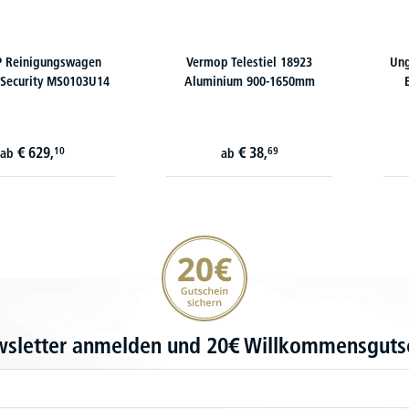
P Reinigungswagen
Vermop Telestiel 18923
Ung
Security MS0103U14
Aluminium 900-1650mm
€
629,
€
38,
10
69
ab
ab
20€ Gutschein sichern
wsletter anmelden und 20€ Willkommensgutsc