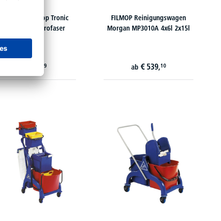
ermop Sprintmop Tronic
FILMOP Reinigungswagen
14095 50cm Microfaser
Morgan MP3010A 4x6l 2x15l
€
20,
€
539,
69
10
ab
ab