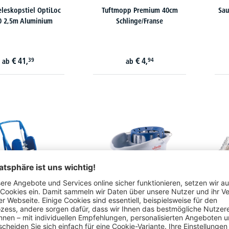
eleskopstiel OptiLoc
Tuftmopp Premium 40cm
Sau
0 2,5m Aluminium
Schlinge/Franse
€
41,
€
4,
39
94
ab
ab