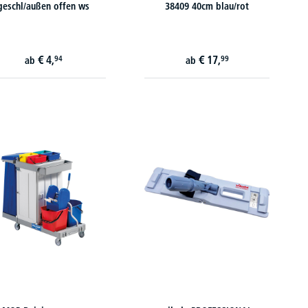
geschl/außen offen ws
38409 40cm blau/rot
€
4,
€
17,
94
99
ab
ab