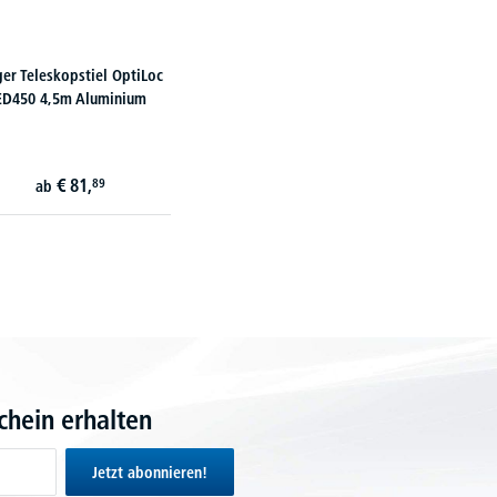
er Teleskopstiel OptiLoc
ED450 4,5m Aluminium
€
81,
89
ab
hein erhalten
Jetzt abonnieren!