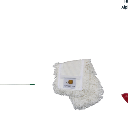
F
Alp