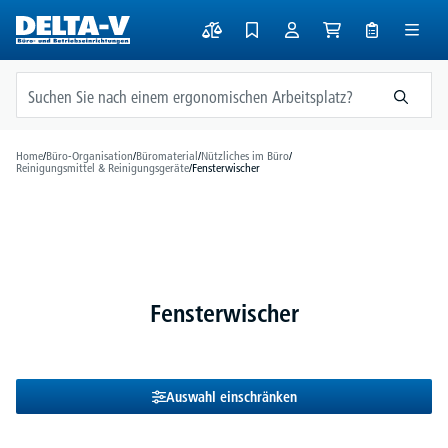
alt springen
Home
/
Büro-Organisation
/
Büromaterial
/
Nützliches im Büro
/
Reinigungsmittel & Reinigungsgeräte
/
Fensterwischer
Fensterwischer
Auswahl einschränken