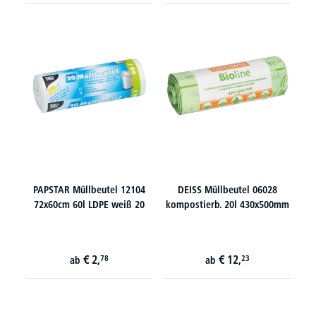
PAPSTAR Müllbeutel 12104
DEISS Müllbeutel 06028
72x60cm 60l LDPE weiß 20
kompostierb. 20l 430x500mm
€
2,
€
12,
78
23
ab
ab