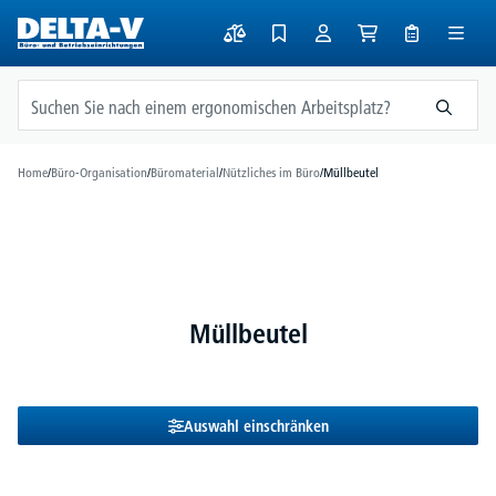
alt springen
Home
/
Büro-Organisation
/
Büromaterial
/
Nützliches im Büro
/
Müllbeutel
Müllbeutel
Auswahl einschränken