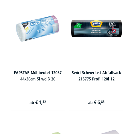
PAPSTAR Müllbeutel 12057
Swirl Schwerlast-Abfallsack
44x36cm 5l weiß 20
215775 Profi 120l 12
€
1,
€
6,
52
83
ab
ab