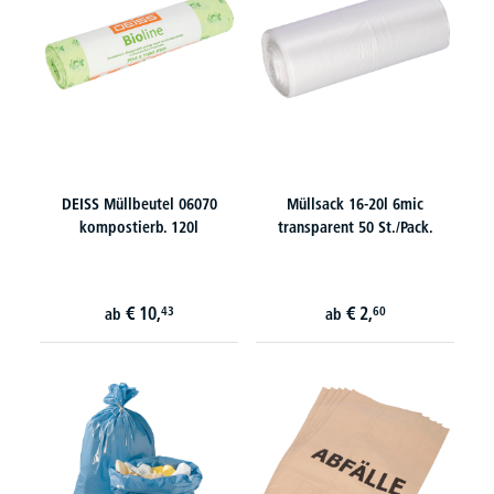
DEISS Müllbeutel 06070
Müllsack 16-20l 6mic
kompostierb. 120l
transparent 50 St./Pack.
€
10,
€
2,
43
60
ab
ab