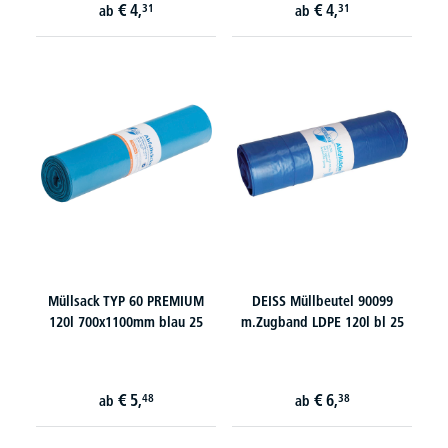
€
4,
€
4,
31
31
ab
ab
Müllsack TYP 60 PREMIUM
DEISS Müllbeutel 90099
120l 700x1100mm blau 25
m.Zugband LDPE 120l bl 25
€
5,
€
6,
48
38
ab
ab