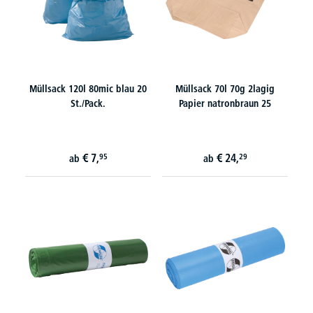
Müllsack 120l 80mic blau 20
Müllsack 70l 70g 2lagig
St./Pack.
Papier natronbraun 25
€
7,
€
24,
95
29
ab
ab