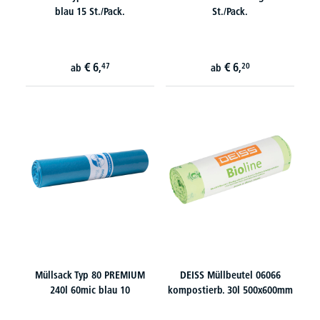
blau 15 St./Pack.
St./Pack.
€
6,
€
6,
47
20
ab
ab
Müllsack Typ 80 PREMIUM
DEISS Müllbeutel 06066
240l 60mic blau 10
kompostierb. 30l 500x600mm