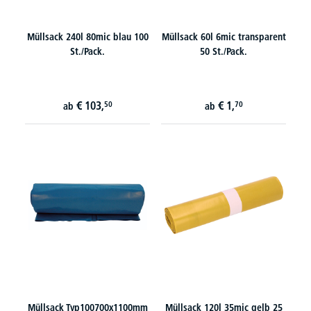
Müllsack 240l 80mic blau 100
Müllsack 60l 6mic transparent
St./Pack.
50 St./Pack.
€
103,
€
1,
50
70
ab
ab
Müllsack Typ100700x1100mm
Müllsack 120l 35mic gelb 25