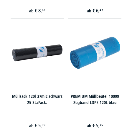
€
8,
€
6,
63
47
ab
ab
Müllsack 120l 37mic schwarz
PREMIUM Müllbeutel 10099
25 St./Pack.
Zugband LDPE 120L blau
€
5,
€
5,
39
75
ab
ab