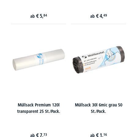
€
5,
€
4,
84
49
ab
ab
Müllsack Premium 120l
Müllsack 30l 6mic grau 50
transparent 25 St./Pack.
St./Pack.
€
7,
€
1,
73
16
ab
ab