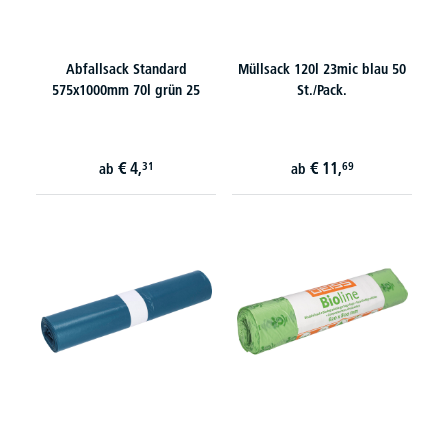
Abfallsack Standard
Müllsack 120l 23mic blau 50
575x1000mm 70l grün 25
St./Pack.
€
4,
€
11,
31
69
ab
ab