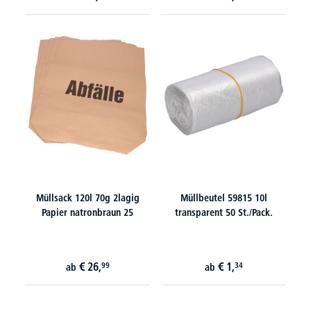
Müllsack 120l 70g 2lagig
Müllbeutel 59815 10l
Papier natronbraun 25
transparent 50 St./Pack.
€
26,
€
1,
99
34
ab
ab