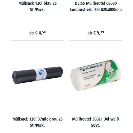
Müllsack 120l blau 25
DEISS Müllbeutel 06080
St./Pack.
kompostierb. 60l 620x800mm
€
4,
€
5,
58
39
ab
ab
Müllsack 120l 37mic grau 25
Müllbeutel 36021 30l weiß
St./Pack.
50St.