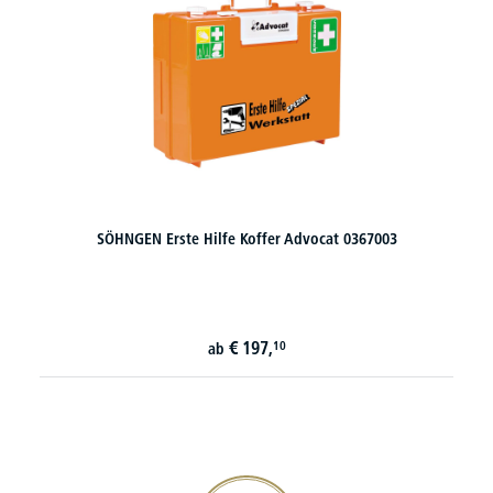
aluderm Nachfüllset aluplast 1009196 10x6cm 12
€
2,
33
ab
20€ Gutschein sichern