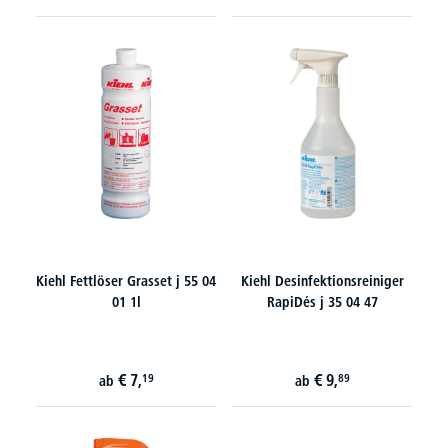
Kiehl Fettlöser Grasset j 55 04
Kiehl Desinfektionsreiniger
01 1l
RapiDés j 35 04 47
€
7,
€
9,
19
89
ab
ab