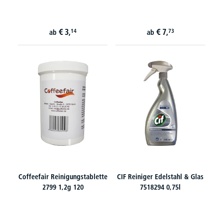
€
3,
€
7,
14
73
ab
ab
Coffeefair Reinigungstablette
CIF Reiniger Edelstahl & Glas
2799 1,2g 120
7518294 0,75l