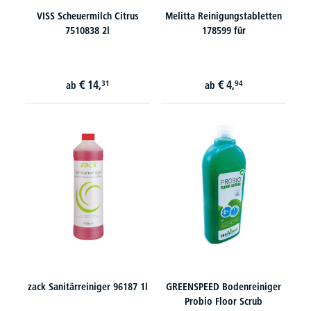
VISS Scheuermilch Citrus
Melitta Reinigungstabletten
7510838 2l
178599 für
€
14,
€
4,
31
94
ab
ab
zack Sanitärreiniger 96187 1l
GREENSPEED Bodenreiniger
Probio Floor Scrub