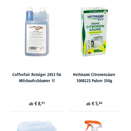
Coffeefair Reiniger 2453 für
Heitmann Citronensäure
Milchaufschäumer 1l
1008223 Pulver 350g
€
8,
€
5,
91
84
ab
ab