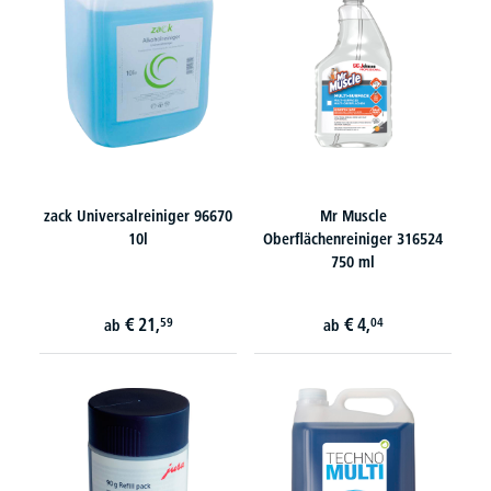
zack Universalreiniger 96670
Mr Muscle
10l
Oberflächenreiniger 316524
750 ml
€
21,
€
4,
59
04
ab
ab