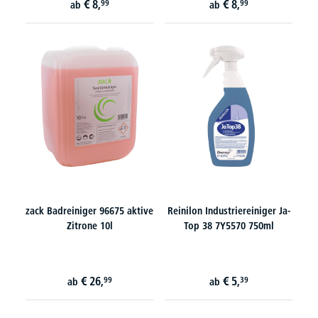
€
8,
€
8,
99
99
ab
ab
zack Badreiniger 96675 aktive
Reinilon Industriereiniger Ja-
Zitrone 10l
Top 38 7Y5570 750ml
€
26,
€
5,
99
39
ab
ab