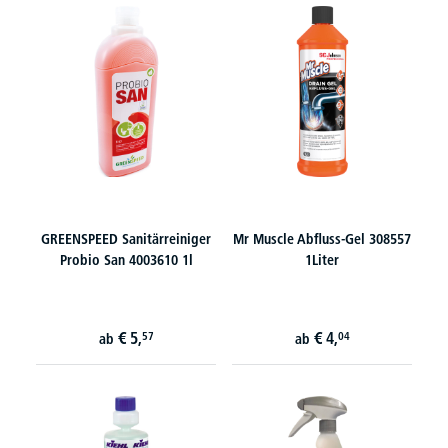
GREENSPEED Sanitärreiniger
Mr Muscle Abfluss-Gel 308557
Probio San 4003610 1l
1Liter
€
5,
€
4,
57
04
ab
ab