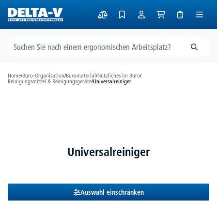
alt springen
Home
/
Büro-Organisation
/
Büromaterial
/
Nützliches im Büro
/
Reinigungsmittel & Reinigungsgeräte
/
Universalreiniger
Universalreiniger
Auswahl einschränken