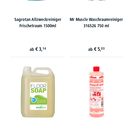
Sagrotan Allzweckreiniger
Mr Muscle Waschraumreiniger
Frischetraum 1500ml
316526 750 ml
€
3,
€
5,
14
03
ab
ab