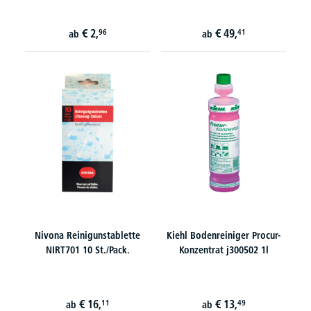
€
2,
€
49,
96
41
ab
ab
Nivona Reinigunstablette
Kiehl Bodenreiniger Procur-
NIRT701 10 St./Pack.
Konzentrat j300502 1l
€
16,
€
13,
11
49
ab
ab