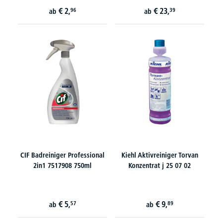
€
2,
€
23,
96
39
ab
ab
CIF Badreiniger Professional
Kiehl Aktivreiniger Torvan
2in1 7517908 750ml
Konzentrat j 25 07 02
€
5,
€
9,
57
89
ab
ab