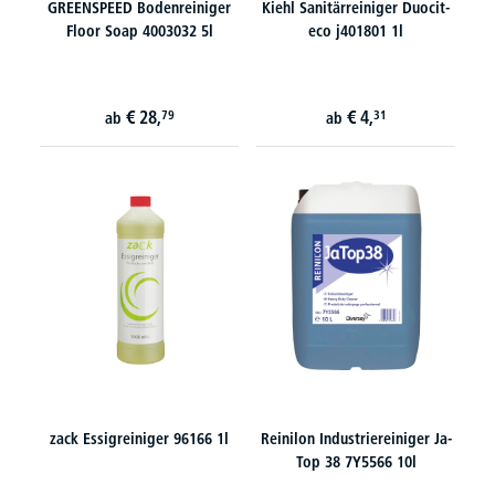
GREENSPEED Bodenreiniger
Kiehl Sanitärreiniger Duocit-
Floor Soap 4003032 5l
eco j401801 1l
€
28,
€
4,
79
31
ab
ab
zack Essigreiniger 96166 1l
Reinilon Industriereiniger Ja-
Top 38 7Y5566 10l