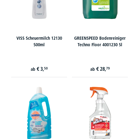
VISS Scheuermilch 12130
GREENSPEED Bodenreiniger
500ml
Techno Floor 4001230 5l
€
3,
€
28,
50
79
ab
ab