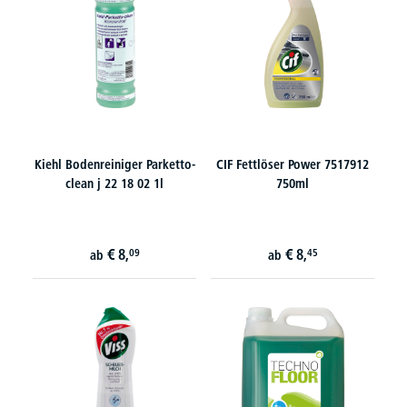
Kiehl Bodenreiniger Parketto-
CIF Fettlöser Power 7517912
clean j 22 18 02 1l
750ml
€
8,
€
8,
09
45
ab
ab