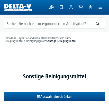
alt springen
Home
/
Büro-Organisation
/
Büromaterial
/
Nützliches im Büro
/
Reinigungsmittel & Reinigungsgeräte
/
Sonstige Reinigungsmittel
Sonstige Reinigungsmittel
Auswahl einschränken