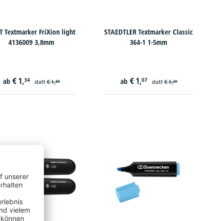
T Textmarker FriXion light
STAEDTLER Textmarker Classic
4136009 3,8mm
364-1 1-5mm
€
1,
€
1,
34
07
ab
ab
statt
€
1,
statt
€
1,
69
29