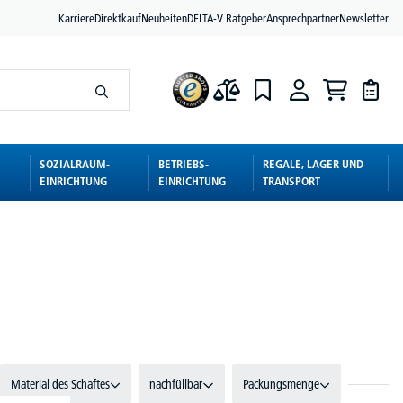
Karriere
Direktkauf
Neuheiten
DELTA-V Ratgeber
Ansprechpartner
Newsletter
SOZIALRAUM-
BETRIEBS-
REGALE, LAGER UND
EINRICHTUNG
EINRICHTUNG
TRANSPORT
Material des Schaftes
nachfüllbar
Packungsmenge