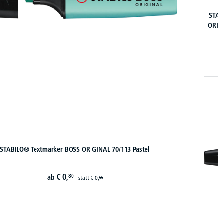
ST
ORI
STABILO® Textmarker BOSS ORIGINAL 70/113 Pastel
€
0,
80
ab
statt
€
0,
99