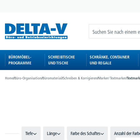
springen
Zur Hauptnavigation springen
BÜROMÖBEL-
SCHREIBTISCHE
SCHRÄNKE, CONTAINER
PROGRAMME
UND TISCHE
UND REGALE
Home
/
Büro-Organisation
/
Büromaterial
/
Schreiben & Korrigieren
/
Marker/ Textmarker
/
Textmark
Bildergalerie überspringen
Tiefe
Länge
Farbe des Schaftes
Anzahl der Farb