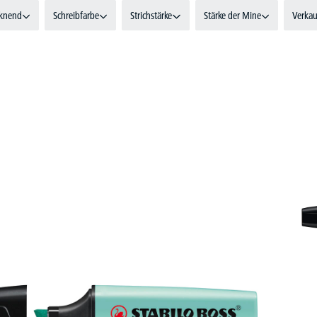
cknend
Schreibfarbe
Strichstärke
Stärke der Mine
Verkau