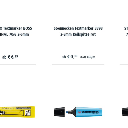
O Textmarker BOSS
Soennecken Textmarker 3398
ST
INAL 70/6 2-5mm
2-5mm Keilspitze rot
7
€
0,
€
6,
35
29
ab
ab
statt
€
0,
49