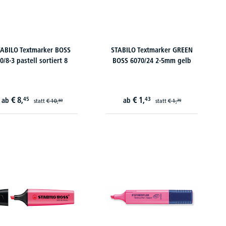
ABILO Textmarker BOSS
STABILO Textmarker GREEN
0/8-3 pastell sortiert 8
BOSS 6070/24 2-5mm gelb
€
8,
€
1,
45
43
ab
ab
statt
€
10,
statt
€
1,
59
79