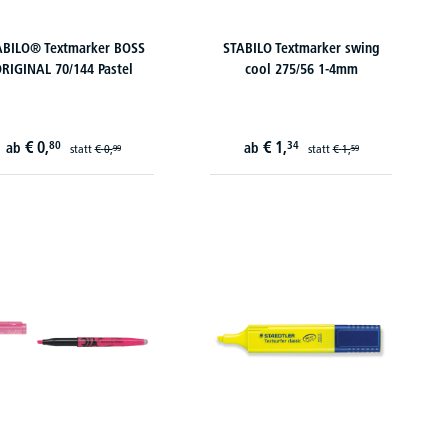
ABILO® Textmarker BOSS
STABILO Textmarker swing
RIGINAL 70/144 Pastel
cool 275/56 1-4mm
€
0,
€
1,
80
34
ab
ab
statt
€
0,
statt
€
1,
99
59