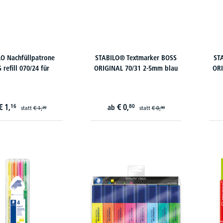
O Nachfüllpatrone
STABILO® Textmarker BOSS
ST
 refill 070/24 für
ORIGINAL 70/31 2-5mm blau
ORI
€
1,
€
0,
16
80
ab
statt
€
1,
statt
€
0,
39
99