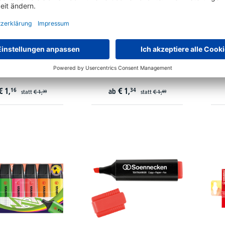
O Nachfüllpatrone
PILOT Textmarker FriXion light
Sc
 refill 070/54 für
4136005 3,8mm
€
1,
€
1,
16
34
ab
statt
€
1,
statt
€
1,
39
69