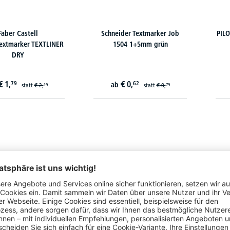
Faber Castell
Schneider Textmarker Job
PILO
extmarker TEXTLINER
1504 1+5mm grün
DRY
€
1,
€
0,
79
62
ab
statt
€
2,
statt
€
0,
19
79