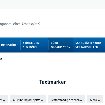
STÜHLE UND
BÜRO-
SCHAUKÄSTEN UND
DREHSTÜHLE
SITZMÖBEL
ORGANISATION
VERKAUFSHILFEN
er
Textmarker
en
Ausführung der Spitze
lichtbeständig gegeben
Marke