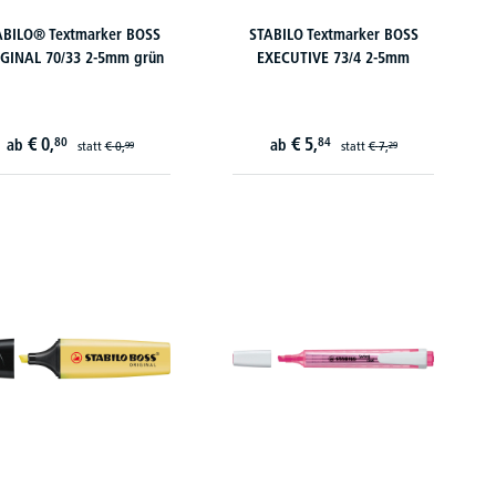
ABILO® Textmarker BOSS
STABILO Textmarker BOSS
GINAL 70/33 2-5mm grün
EXECUTIVE 73/4 2-5mm
€
0,
€
5,
80
84
ab
ab
statt
€
0,
statt
€
7,
99
29