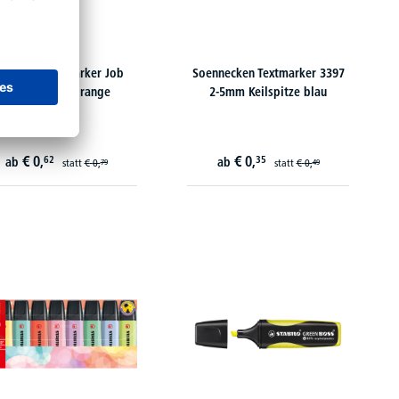
hneider Textmarker Job
Soennecken Textmarker 3397
1506 1+5mm orange
2-5mm Keilspitze blau
€
0,
€
0,
62
35
ab
ab
statt
€
0,
statt
€
0,
79
49