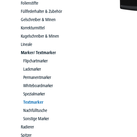
Folienstifte
Füllfederhalter & Zubehör
Gelschreiber & Minen
Korrekturmittel
Kugelschreiber & Minen
Lineale
Marker/ Textmarker
Flipchartmarker
Lackmarker
Permanentmarker
Whiteboardmarker
Spezialmarker
Textmarker
Nachfülltusche
Sonstige Marker
Radierer
Spitzer