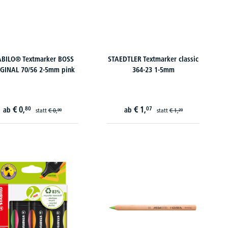
ABILO® Textmarker BOSS
STAEDTLER Textmarker classic
GINAL 70/56 2-5mm pink
364-23 1-5mm
€
0,
€
1,
80
07
ab
ab
statt
€
0,
statt
€
1,
99
29