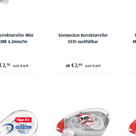
Korrekturroller Mini
Soennecken Korrekturroller
KMB 4,2mmx7m
0335 nachfüllbar
M
€
2,
€
2,
78
69
ab
statt
€
3,
statt
€
3,
49
29