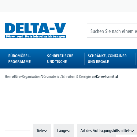
springen
Zur Hauptnavigation springen
BÜROMÖBEL-
SCHREIBTISCHE
SCHRÄNKE, CONTAINER
PROGRAMME
UND TISCHE
UND REGALE
Home
/
Büro-Organisation
/
Büromaterial
/
Schreiben & Korrigieren
/
Korrekturmittel
Bildergalerie überspringen
Tiefe
Länge
Art des Auftragungshilfsmittels