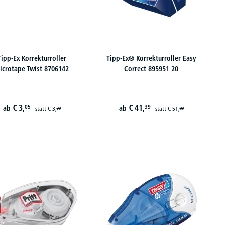
Tipp-Ex Korrekturroller
Tipp-Ex® Korrekturroller Easy
icrotape Twist 8706142
Correct 895951 20
€
3,
€
41,
05
39
ab
ab
statt
€
3,
statt
€
51,
79
99