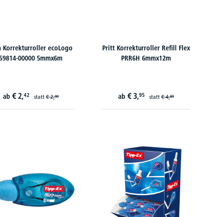
a Korrekturroller ecoLogo
Pritt Korrekturroller Refill Flex
59814-00000 5mmx6m
PRR6H 6mmx12m
€
2,
€
3,
42
95
ab
ab
statt
€
2,
statt
€
4,
99
89