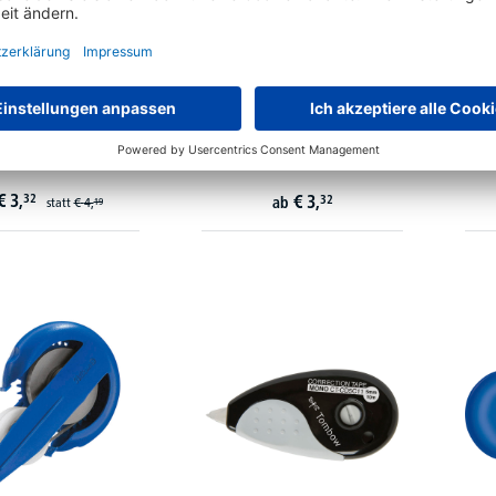
 Korrekturstift Fine
Tipp-Ex Korrekturroller Pocket
t Correction Pen
Mouse 8221362
€
3,
32
€
3,
32
ab
statt
€
4,
19