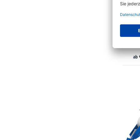
Pentel
Poin
ab