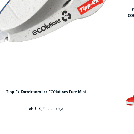
P
CO
Tipp-Ex Korrekturroller ECOlutions Pure Mini
€
3,
05
ab
statt
€
3,
79