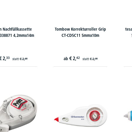
n Nachfüllkassette
Tombow Korrekturroller Grip
tes
 338871 4,2mmx14m
CT-CD5C11 5mmx10m
€
2,
€
2,
33
42
ab
statt
€
2,
statt
€
2,
89
99