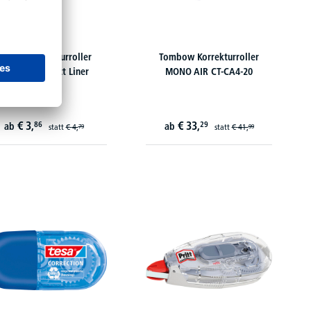
Tipp-Ex Korrekturroller
Tombow Korrekturroller
Ecolutions Exact Liner
MONO AIR CT-CA4-20
€
3,
€
33,
86
29
ab
ab
statt
€
4,
statt
€
41,
79
99