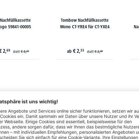
 Nachfüllkassette
Tombow Nachfüllkassette
ogo 59841-00005
Mono CT-YRE4 für CT-YXE4
Nac
€
2,
€
2,
69
33
ab
statt
€
3,
statt
€
2,
29
89