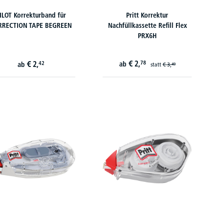
ILOT Korrekturband für
Pritt Korrektur
RRECTION TAPE BEGREEN
Nachfüllkassette Refill Flex
PRX6H
€
2,
€
2,
78
42
ab
ab
statt
€
3,
49