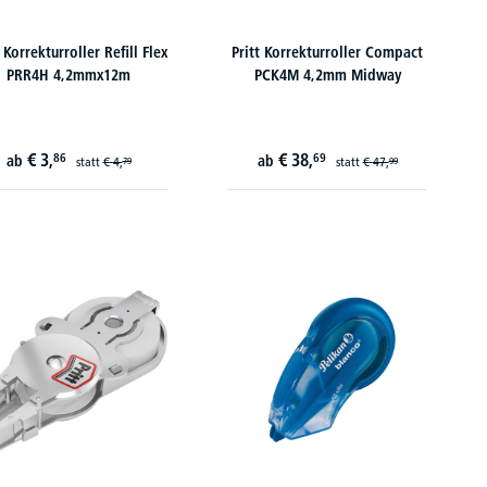
 Korrekturroller Refill Flex
Pritt Korrekturroller Compact
PRR4H 4,2mmx12m
PCK4M 4,2mm Midway
€
3,
€
38,
86
69
ab
ab
statt
€
4,
statt
€
47,
79
99