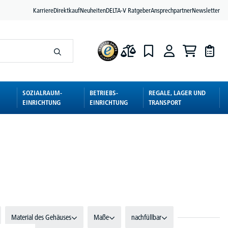
Karriere
Direktkauf
Neuheiten
DELTA-V Ratgeber
Ansprechpartner
Newsletter
SOZIALRAUM-
BETRIEBS-
REGALE, LAGER UND
EINRICHTUNG
EINRICHTUNG
TRANSPORT
Material des Gehäuses
Maße
nachfüllbar