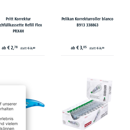
Pritt Korrektur
Pelikan Korrekturroller blanco
hfüllkassette Refill Flex
B913 338863
PRX4H
€
2,
€
3,
78
05
ab
ab
statt
€
3,
statt
€
3,
49
79