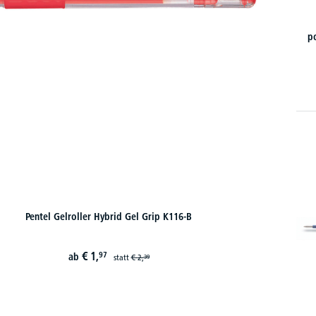
p
Pentel Gelroller Hybrid Gel Grip K116-B
€
1,
97
ab
statt
€
2,
39