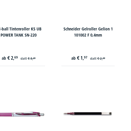
i-ball Tintenroller KS UB
Schneider Gelroller Gelion 1
POWER TANK SN-220
101002 F 0,4mm
€
2,
€
1,
69
97
ab
ab
statt
€
3,
statt
€
2,
29
39