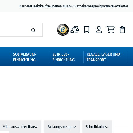
Karriere
Direktkauf
Neuheiten
DELTA-V Ratgeber
Ansprechpartner
Newsletter
SOZIALRAUM-
BETRIEBS-
REGALE, LAGER UND
EINRICHTUNG
EINRICHTUNG
TRANSPORT
Mine auswechselbar
Packungsmenge
Schreibfarbe