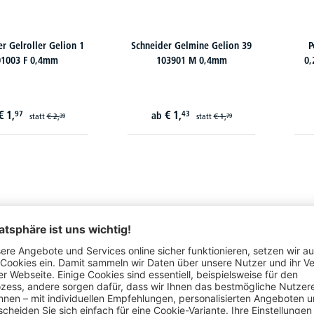
r Gelroller Gelion 1
Schneider Gelmine Gelion 39
P
01003 F 0,4mm
103901 M 0,4mm
0,
€
1,
€
1,
97
43
ab
statt
€
2,
statt
€
1,
39
79