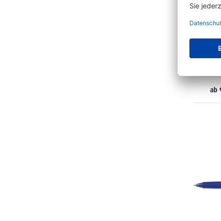
Pentel 
BL
ab