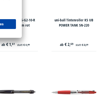
LOT Gelmine BLS-G2-10-R
uni-ball Tintenroller KS UB
2621002 0,5mm rot
POWER TANK SN-220
€
1,
€
2,
61
69
ab
ab
statt
€
1,
statt
€
3,
99
29