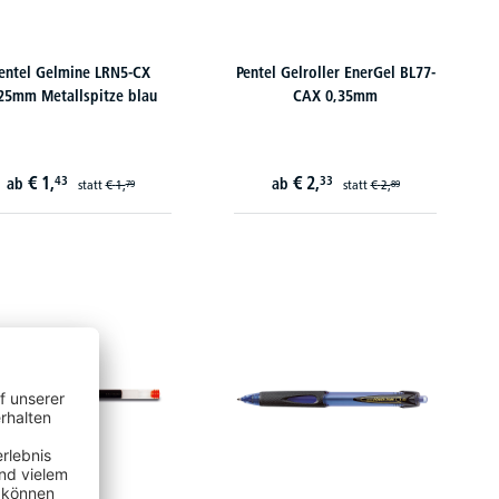
entel Gelmine LRN5-CX
Pentel Gelroller EnerGel BL77-
25mm Metallspitze blau
CAX 0,35mm
€
1,
€
2,
43
33
ab
ab
statt
€
1,
statt
€
2,
79
89