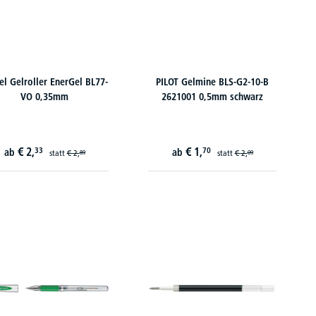
el Gelroller EnerGel BL77-
PILOT Gelmine BLS-G2-10-B
VO 0,35mm
2621001 0,5mm schwarz
€
2,
€
1,
33
70
ab
ab
statt
€
2,
statt
€
2,
89
09