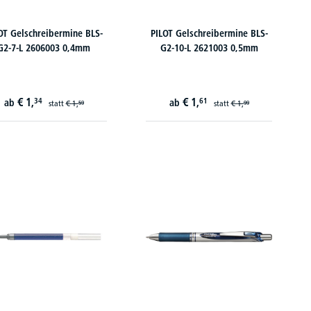
OT Gelschreibermine BLS-
PILOT Gelschreibermine BLS-
G2-7-L 2606003 0,4mm
G2-10-L 2621003 0,5mm
€
1,
€
1,
34
61
ab
ab
statt
€
1,
statt
€
1,
59
99