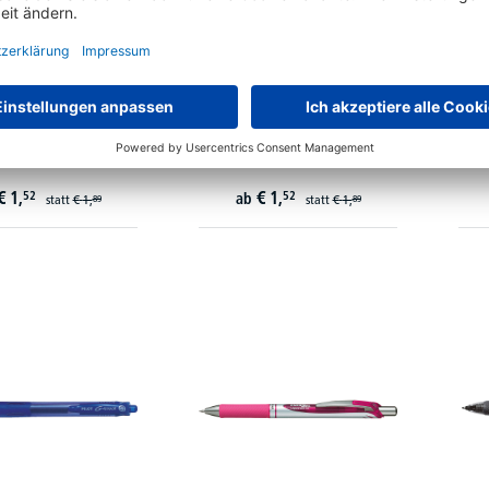
Gelroller EnerGel X
uni-ball Gelmine UM 153
PI
107-AX 0,35mm
146921 0,6mm rot
€
1,
€
1,
52
52
ab
statt
€
1,
statt
€
1,
89
89