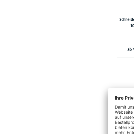
Schneide
1
ab