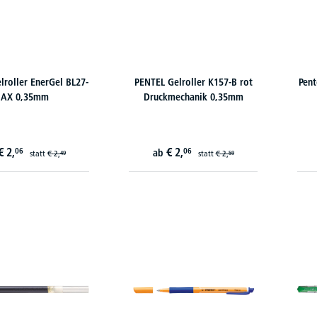
lroller EnerGel BL27-
PENTEL Gelroller K157-B rot
Pent
AX 0,35mm
Druckmechanik 0,35mm
€
2,
€
2,
06
06
ab
statt
€
2,
statt
€
2,
49
59