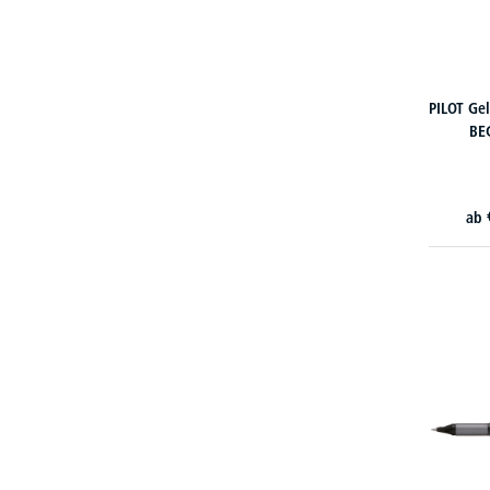
PILOT Ge
BE
ab