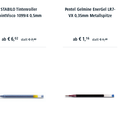
STABILO Tintenroller
Pentel Gelmine EnerGel LR7-
ointVisco 1099/4 0,5mm
VX 0,35mm Metallspitze
€
6,
€
1,
02
16
ab
ab
statt
€
7,
statt
€
1,
59
39