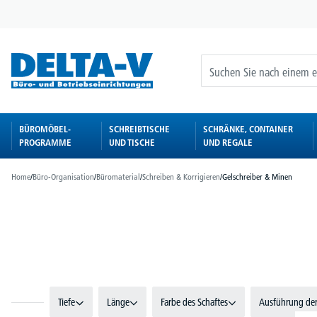
springen
Zur Hauptnavigation springen
BÜROMÖBEL-
SCHREIBTISCHE
SCHRÄNKE, CONTAINER
PROGRAMME
UND TISCHE
UND REGALE
Home
/
Büro-Organisation
/
Büromaterial
/
Schreiben & Korrigieren
/
Gelschreiber & Minen
Bildergalerie überspringen
Tiefe
Länge
Farbe des Schaftes
Ausführung der