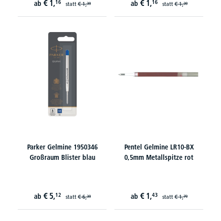
€
1,
€
1,
16
16
ab
ab
statt
€
1,
statt
€
1,
39
39
Parker Gelmine 1950346
Pentel Gelmine LR10-BX
Großraum Blister blau
0,5mm Metallspitze rot
€
5,
€
1,
12
43
ab
ab
statt
€
6,
statt
€
1,
39
79