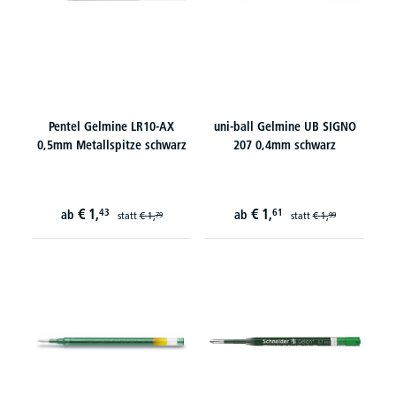
Pentel Gelmine LR10-AX
uni-ball Gelmine UB SIGNO
0,5mm Metallspitze schwarz
207 0,4mm schwarz
€
1,
€
1,
43
61
ab
ab
statt
€
1,
statt
€
1,
79
99