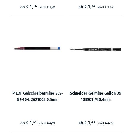
€
1,
€
1,
16
34
ab
ab
statt
€
1,
statt
€
1,
39
59
PILOT Gelschreibermine BLS-
Schneider Gelmine Gelion 39
G2-10-L 2621003 0,5mm
103901 M 0,4mm
€
1,
€
1,
61
43
ab
ab
statt
€
1,
statt
€
1,
99
79