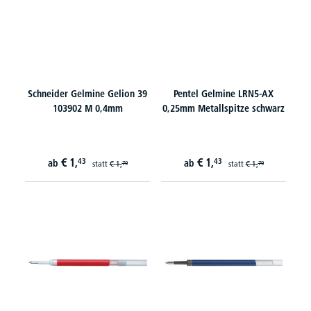
Schneider Gelmine Gelion 39
Pentel Gelmine LRN5-AX
103902 M 0,4mm
0,25mm Metallspitze schwarz
€
1,
€
1,
43
43
ab
ab
statt
€
1,
statt
€
1,
79
79