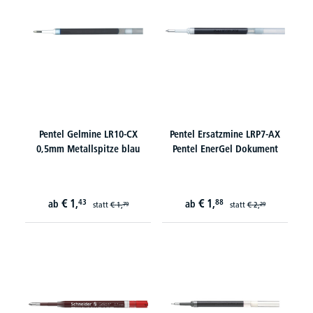
Pentel Gelmine LR10-CX
Pentel Ersatzmine LRP7-AX
0,5mm Metallspitze blau
Pentel EnerGel Dokument
€
1,
€
1,
43
88
ab
ab
statt
€
1,
statt
€
2,
79
29