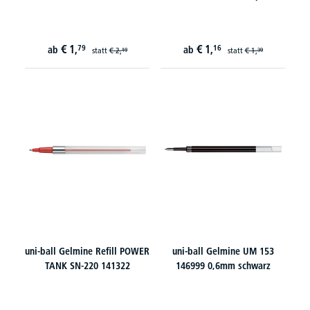
€
1,
€
1,
79
16
ab
ab
statt
€
2,
statt
€
1,
19
39
uni-ball Gelmine Refill POWER
uni-ball Gelmine UM 153
TANK SN-220 141322
146999 0,6mm schwarz