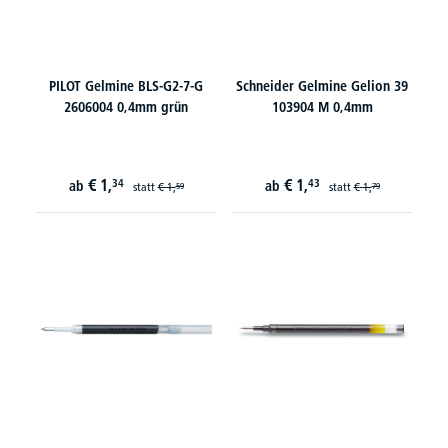
PILOT Gelmine BLS-G2-7-G
Schneider Gelmine Gelion 39
2606004 0,4mm grün
103904 M 0,4mm
€
1,
€
1,
34
43
ab
ab
statt
€
1,
statt
€
1,
59
79