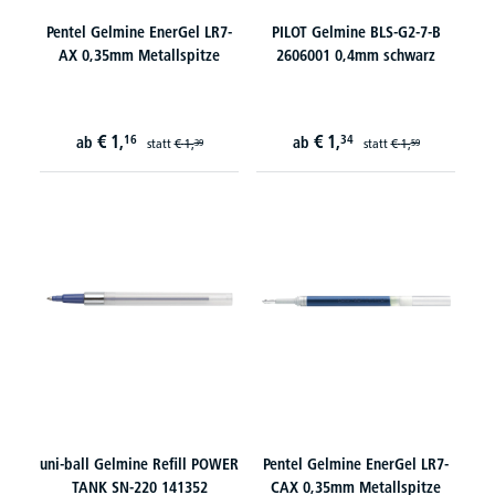
Pentel Gelmine EnerGel LR7-
PILOT Gelmine BLS-G2-7-B
AX 0,35mm Metallspitze
2606001 0,4mm schwarz
€
1,
€
1,
16
34
ab
ab
statt
€
1,
statt
€
1,
39
59
uni-ball Gelmine Refill POWER
Pentel Gelmine EnerGel LR7-
TANK SN-220 141352
CAX 0,35mm Metallspitze