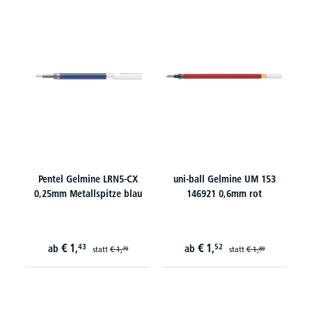
Pentel Gelmine LRN5-CX
uni-ball Gelmine UM 153
0,25mm Metallspitze blau
146921 0,6mm rot
€
1,
€
1,
43
52
ab
ab
statt
€
1,
statt
€
1,
79
89