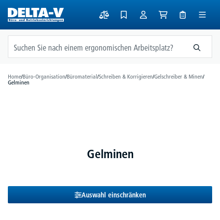
alt springen
Home
/
Büro-Organisation
/
Büromaterial
/
Schreiben & Korrigieren
/
Gelschreiber & Minen
/
Gelminen
Gelminen
Auswahl einschränken