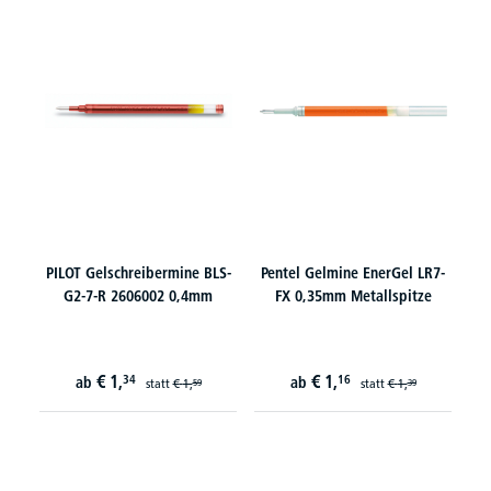
PILOT Gelschreibermine BLS-
Pentel Gelmine EnerGel LR7-
G2-7-R 2606002 0,4mm
FX 0,35mm Metallspitze
€
1,
€
1,
34
16
ab
ab
statt
€
1,
statt
€
1,
59
39