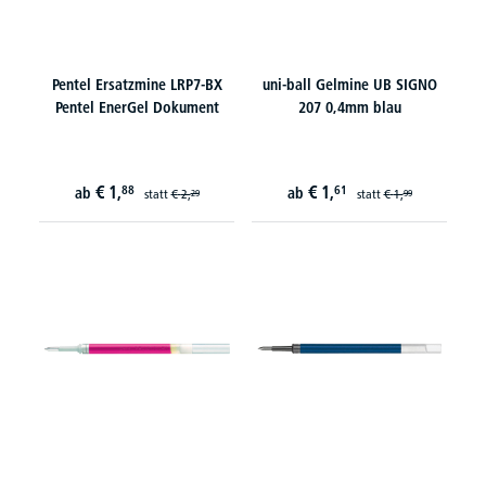
Pentel Ersatzmine LRP7-BX
uni-ball Gelmine UB SIGNO
Pentel EnerGel Dokument
207 0,4mm blau
€
1,
€
1,
88
61
ab
ab
statt
€
2,
statt
€
1,
29
99