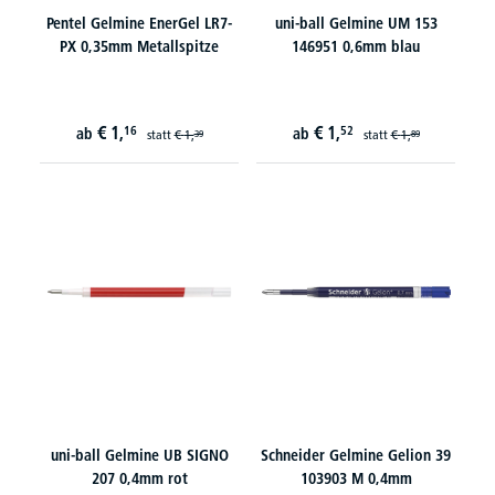
Pentel Gelmine EnerGel LR7-
uni-ball Gelmine UM 153
PX 0,35mm Metallspitze
146951 0,6mm blau
€
1,
€
1,
16
52
ab
ab
statt
€
1,
statt
€
1,
39
89
uni-ball Gelmine UB SIGNO
Schneider Gelmine Gelion 39
207 0,4mm rot
103903 M 0,4mm