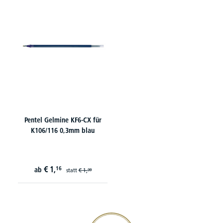
Pentel Gelmine KF6-CX für
K106/116 0,3mm blau
€
1,
16
ab
statt
€
1,
39
20€ Gutschein sichern