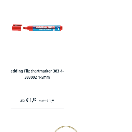
edding Flipchartmarker 383 4-
383002 1-5mm
€
1,
52
ab
statt
€
1,
89
20€ Gutschein sichern