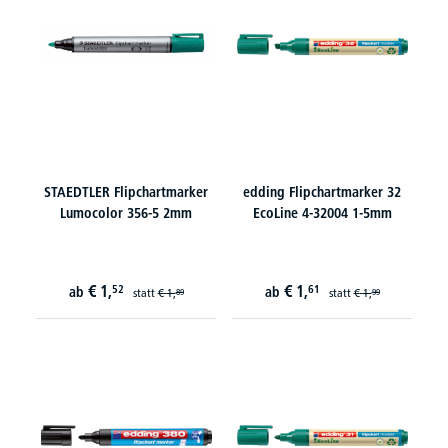
STAEDTLER Flipchartmarker
edding Flipchartmarker 32
Lumocolor 356-5 2mm
EcoLine 4-32004 1-5mm
€
1,
€
1,
52
61
ab
ab
statt
€
1,
statt
€
1,
89
99