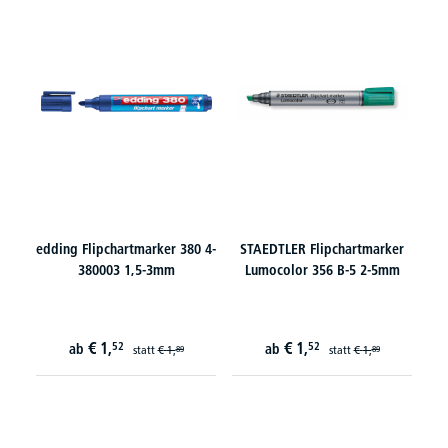
edding Flipchartmarker 380 4-
STAEDTLER Flipchartmarker
380003 1,5-3mm
Lumocolor 356 B-5 2-5mm
€
1,
€
1,
52
52
ab
ab
statt
€
1,
statt
€
1,
89
89