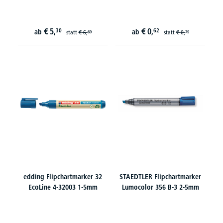
€
5,
€
0,
30
62
ab
ab
statt
€
6,
statt
€
0,
69
79
edding Flipchartmarker 32
STAEDTLER Flipchartmarker
EcoLine 4-32003 1-5mm
Lumocolor 356 B-3 2-5mm