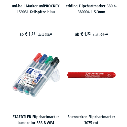
uni-ball Marker uniPROCKEY
edding Flipchartmarker 380 4-
159051 Keilspitze blau
380004 1,5-3mm
€
1,
€
1,
79
52
ab
ab
statt
€
2,
statt
€
1,
19
89
STAEDTLER Flipchartmarker
Soennecken Flipchartmarker
Lumocolor 356 B WP4
3075 rot