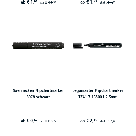
€
1,
€
1,
61
52
ab
ab
statt
€
1,
statt
€
1,
99
89
Soennecken Flipchartmarker
Legamaster Flipchartmarker
3078 schwarz
TZ41 7-155001 2-5mm
€
0,
€
2,
62
15
ab
ab
statt
€
0,
statt
€
2,
79
69