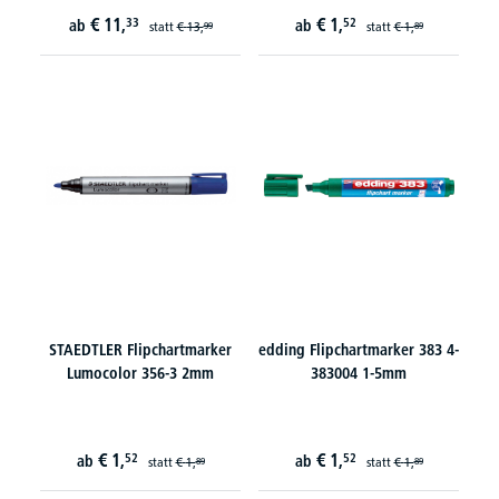
€
11,
€
1,
33
52
ab
ab
statt
€
13,
statt
€
1,
99
89
STAEDTLER Flipchartmarker
edding Flipchartmarker 383 4-
Lumocolor 356-3 2mm
383004 1-5mm
€
1,
€
1,
52
52
ab
ab
statt
€
1,
statt
€
1,
89
89