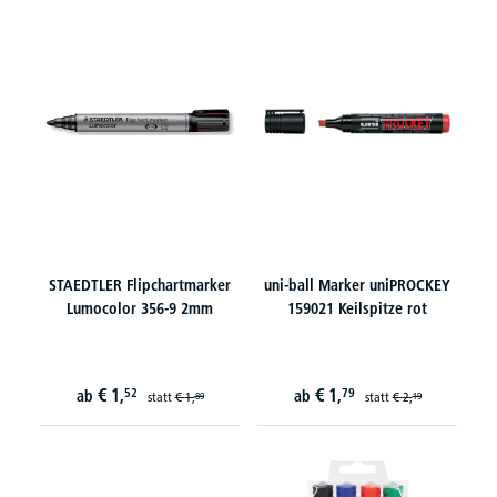
STAEDTLER Flipchartmarker
uni-ball Marker uniPROCKEY
Lumocolor 356-9 2mm
159021 Keilspitze rot
€
1,
€
1,
52
79
ab
ab
statt
€
1,
statt
€
2,
89
19