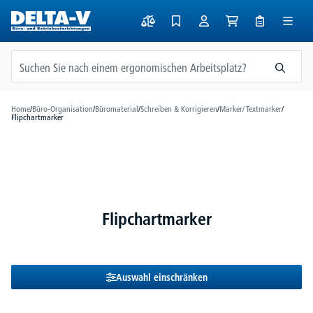
alt springen
Home
/
Büro-Organisation
/
Büromaterial
/
Schreiben & Korrigieren
/
Marker/ Textmarker
/
Flipchartmarker
Flipchartmarker
Auswahl einschränken