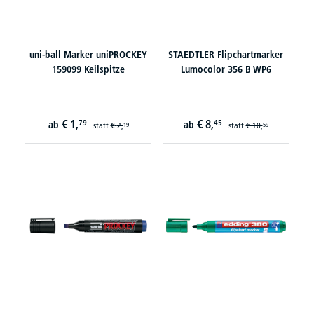
uni-ball Marker uniPROCKEY
STAEDTLER Flipchartmarker
159099 Keilspitze
Lumocolor 356 B WP6
€
1,
€
8,
79
45
ab
ab
statt
€
2,
statt
€
10,
19
59