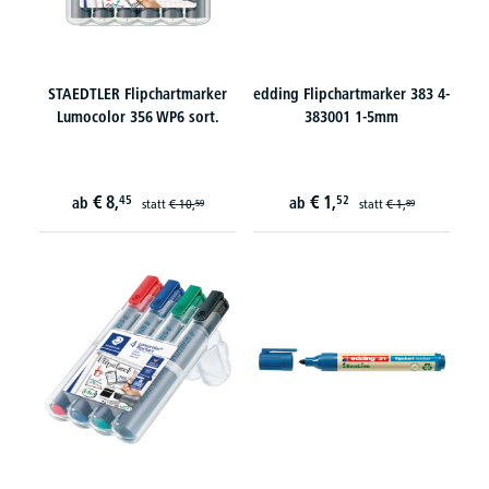
STAEDTLER Flipchartmarker
edding Flipchartmarker 383 4-
Lumocolor 356 WP6 sort.
383001 1-5mm
€
8,
€
1,
45
52
ab
ab
statt
€
10,
statt
€
1,
59
89