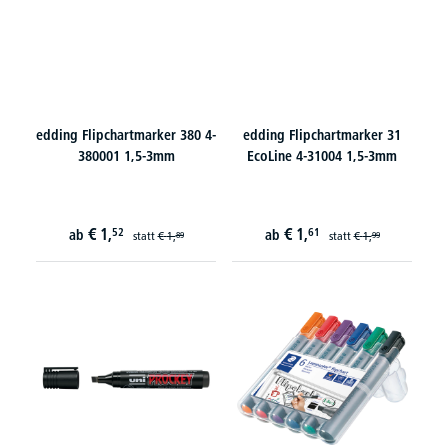
edding Flipchartmarker 380 4-
edding Flipchartmarker 31
380001 1,5-3mm
EcoLine 4-31004 1,5-3mm
€
1,
€
1,
52
61
ab
ab
statt
€
1,
statt
€
1,
89
99