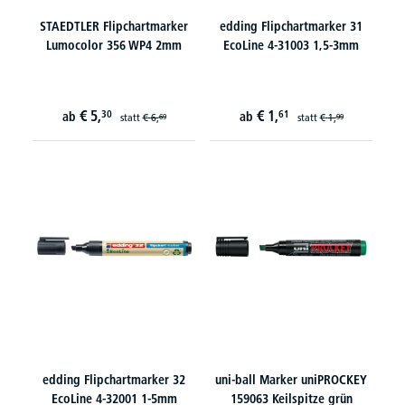
STAEDTLER Flipchartmarker
edding Flipchartmarker 31
Lumocolor 356 WP4 2mm
EcoLine 4-31003 1,5-3mm
€
5,
€
1,
30
61
ab
ab
statt
€
6,
statt
€
1,
69
99
edding Flipchartmarker 32
uni-ball Marker uniPROCKEY
EcoLine 4-32001 1-5mm
159063 Keilspitze grün