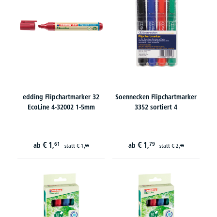
edding Flipchartmarker 32
Soennecken Flipchartmarker
EcoLine 4-32002 1-5mm
3352 sortiert 4
€
1,
€
1,
61
79
ab
ab
statt
€
1,
statt
€
2,
99
19