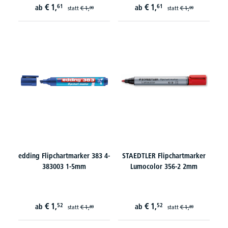
€
1,
€
1,
61
61
ab
ab
statt
€
1,
statt
€
1,
99
99
edding Flipchartmarker 383 4-
STAEDTLER Flipchartmarker
383003 1-5mm
Lumocolor 356-2 2mm
€
1,
€
1,
52
52
ab
ab
statt
€
1,
statt
€
1,
89
89