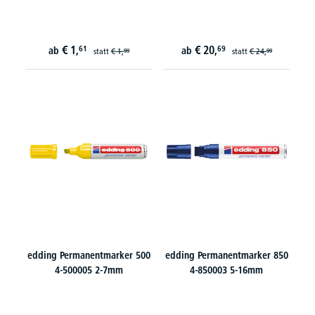
€
1,
€
20,
61
69
ab
ab
statt
€
1,
statt
€
24,
99
99
edding Permanentmarker 500
edding Permanentmarker 850
4-500005 2-7mm
4-850003 5-16mm