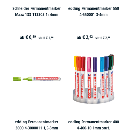
Schneider Permanentmarker
edding Permanentmarker 550
Maxx 133 113303 1+4mm
4-550001 3-4mm
€
0,
€
2,
89
42
ab
ab
statt
€
1,
statt
€
2,
09
99
edding Permanentmarker
edding Permanentmarker 400
3000 4-3000011 1,5-3mm
4-400-10 1mm sort.