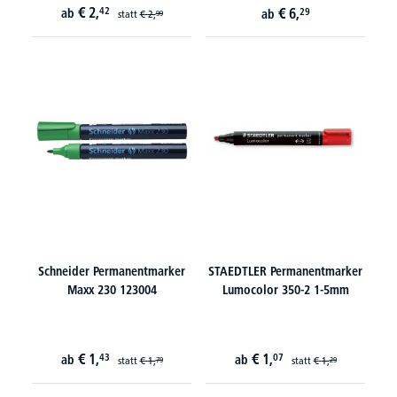
€
2,
42
€
6,
ab
29
ab
statt
€
2,
99
Schneider Permanentmarker
STAEDTLER Permanentmarker
Maxx 230 123004
Lumocolor 350-2 1-5mm
€
1,
€
1,
43
07
ab
ab
statt
€
1,
statt
€
1,
79
29