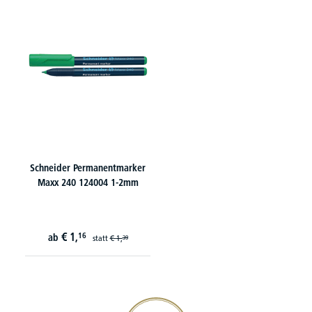
Schneider Permanentmarker
Maxx 240 124004 1-2mm
€
1,
16
ab
statt
€
1,
39
20€ Gutschein sichern