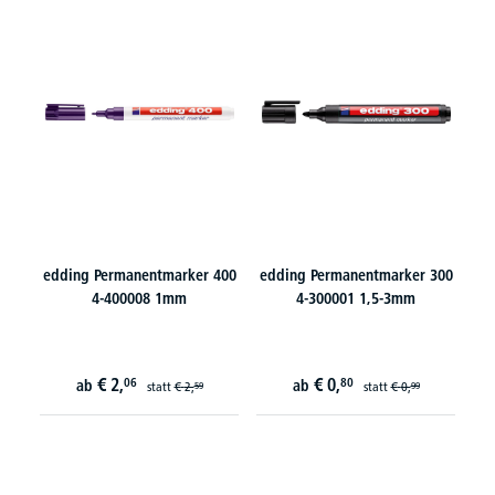
edding Permanentmarker 400
edding Permanentmarker 300
4-400008 1mm
4-300001 1,5-3mm
€
2,
€
0,
06
80
ab
ab
statt
€
2,
statt
€
0,
59
99