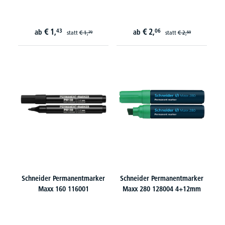
€
1,
€
2,
43
06
ab
ab
statt
€
1,
statt
€
2,
79
59
Schneider Permanentmarker
Schneider Permanentmarker
Maxx 160 116001
Maxx 280 128004 4+12mm