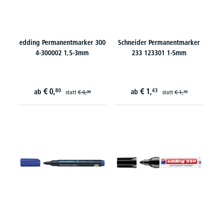
edding Permanentmarker 300
Schneider Permanentmarker
4-300002 1,5-3mm
233 123301 1-5mm
€
0,
€
1,
80
43
ab
ab
statt
€
0,
statt
€
1,
99
79