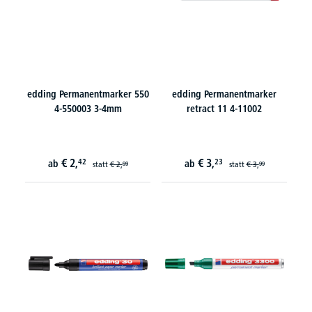
edding Permanentmarker 550
edding Permanentmarker
4-550003 3-4mm
retract 11 4-11002
€
2,
€
3,
42
23
ab
ab
statt
€
2,
statt
€
3,
99
99