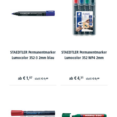
STAEDTLER Permanentmarker
STAEDTLER Permanentmarker
Lumocolor 352-3 2mm blau
Lumocolor 352 WP4 2mm
€
1,
€
4,
07
31
ab
ab
statt
€
1,
statt
€
5,
29
39