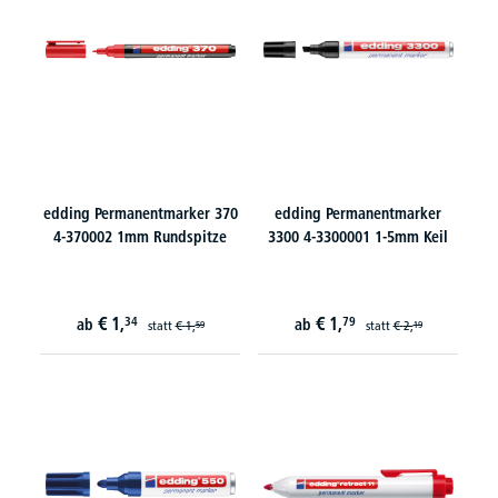
edding Permanentmarker 370
edding Permanentmarker
4-370002 1mm Rundspitze
3300 4-3300001 1-5mm Keil
€
1,
€
1,
34
79
ab
ab
statt
€
1,
statt
€
2,
59
19