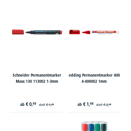
Schneider Permanentmarker
edding Permanentmarker 400
Maxx 130 113002 1-3mm
4-400002 1mm
€
0,
€
1,
89
88
ab
ab
statt
€
1,
statt
€
2,
09
29