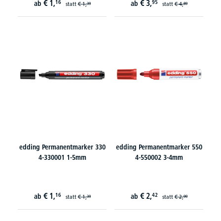
€
1,
€
3,
16
95
ab
ab
statt
€
1,
statt
€
4,
39
89
edding Permanentmarker 330
edding Permanentmarker 550
4-330001 1-5mm
4-550002 3-4mm
€
1,
€
2,
16
42
ab
ab
statt
€
1,
statt
€
2,
39
99