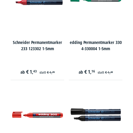
Schneider Permanentmarker
edding Permanentmarker 330
233 123302 1-5mm
4-330004 1-5mm
€
1,
€
1,
43
16
ab
ab
statt
€
1,
statt
€
1,
79
39