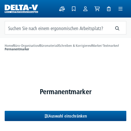
alt springen
Home
/
Büro-Organisation
/
Büromaterial
/
Schreiben & Korrigieren
/
Marker/ Textmarker
/
Permanentmarker
Permanentmarker
Auswahl einschränken