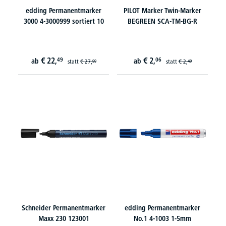
edding Permanentmarker
PILOT Marker Twin-Marker
3000 4-3000999 sortiert 10
BEGREEN SCA-TM-BG-R
€
22,
€
2,
49
06
ab
ab
statt
€
27,
statt
€
2,
99
49
Schneider Permanentmarker
edding Permanentmarker
Maxx 230 123001
No.1 4-1003 1-5mm