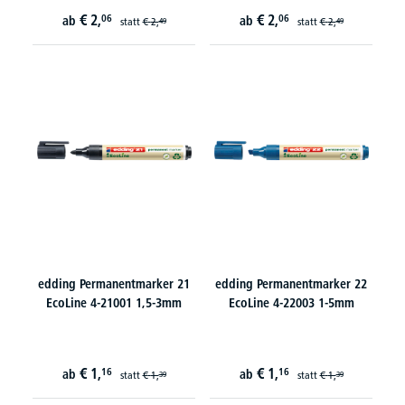
€
2,
€
2,
06
06
ab
ab
statt
€
2,
statt
€
2,
49
49
edding Permanentmarker 21
edding Permanentmarker 22
EcoLine 4-21001 1,5-3mm
EcoLine 4-22003 1-5mm
€
1,
€
1,
16
16
ab
ab
statt
€
1,
statt
€
1,
39
39