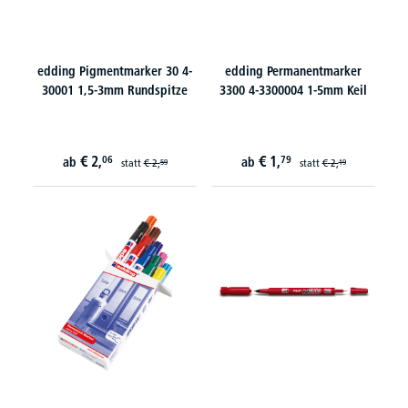
edding Pigmentmarker 30 4-
edding Permanentmarker
30001 1,5-3mm Rundspitze
3300 4-3300004 1-5mm Keil
€
2,
€
1,
06
79
ab
ab
statt
€
2,
statt
€
2,
59
19