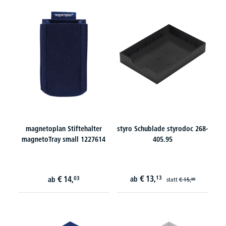
magnetoplan Stiftehalter
styro Schublade styrodoc 268-
magnetoTray small 1227614
405.95
€
13,
€
14,
13
03
ab
ab
statt
€
15,
99