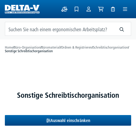
alt springen
Home
/
Büro-Organisation
/
Büromaterial
/
Ordnen & Registrieren
/
Schreibtischorganisation
/
Sonstige Schreibtischorganisation
Sonstige Schreibtischorganisation
Auswahl einschränken