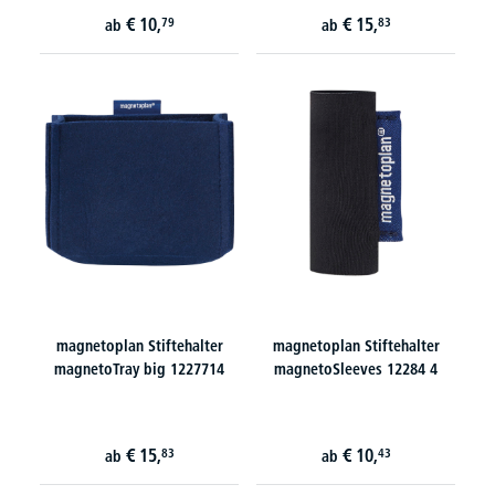
€
10,
€
15,
79
83
ab
ab
magnetoplan Stiftehalter
magnetoplan Stiftehalter
magnetoTray big 1227714
magnetoSleeves 12284 4
€
15,
€
10,
83
43
ab
ab