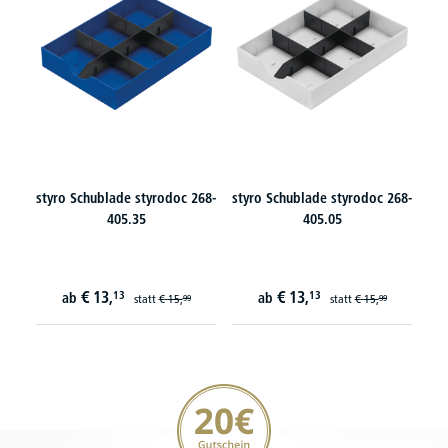
styro Schublade styrodoc 268-
styro Schublade styrodoc 268-
405.35
405.05
€
13,
€
13,
13
13
ab
ab
statt
€
15,
statt
€
15,
99
99
20€ Gutschein sichern