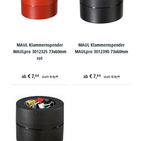
MAUL Klammernspender
MAUL Klammernspender
MAULpro 3012325 73x60mm
MAULpro 3012390 73x60mm
rot
€
7,
€
7,
64
64
ab
ab
statt
€
9,
statt
€
9,
39
39