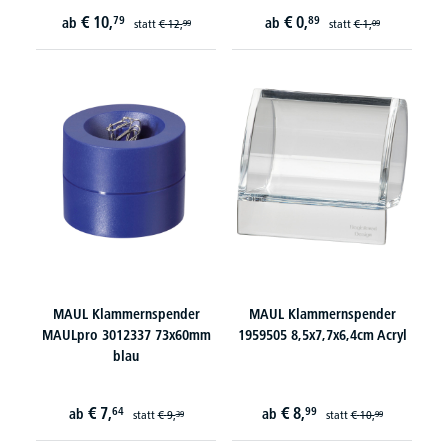
€
10,
€
0,
79
89
ab
ab
statt
€
12,
statt
€
1,
99
09
MAUL Klammernspender
MAUL Klammernspender
MAULpro 3012337 73x60mm
1959505 8,5x7,7x6,4cm Acryl
blau
€
7,
€
8,
64
99
ab
ab
statt
€
9,
statt
€
10,
39
99