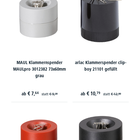
MAUL Klammernspender
arlac Klammerspender clip-
MAULpro 3012382 73x60mm
boy 21101 gefüllt
grau
€
7,
€
10,
64
79
ab
ab
statt
€
9,
statt
€
12,
39
99