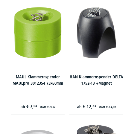
MAUL Klammernspender
HAN Klammernspender DELTA
MAULpro 3012354 73x60mm
1752-13 +Magnet
€
7,
€
12,
64
23
ab
ab
statt
€
9,
statt
€
14,
39
59