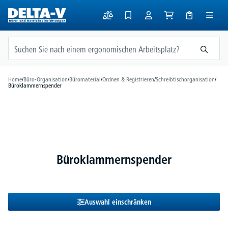
alt springen
Home
/
Büro-Organisation
/
Büromaterial
/
Ordnen & Registrieren
/
Schreibtischorganisation
/
Büroklammernspender
Büroklammernspender
Auswahl einschränken