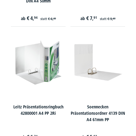
DIN A4 50mm
€
4,
€
7,
94
91
ab
ab
statt
€
6,
statt
€
9,
09
69
Leitz Präsentationsringbuch
Soennecken
42800001 A4 PP 2Ri
Präsentationsordner 4139 DIN
A4 61mm PP