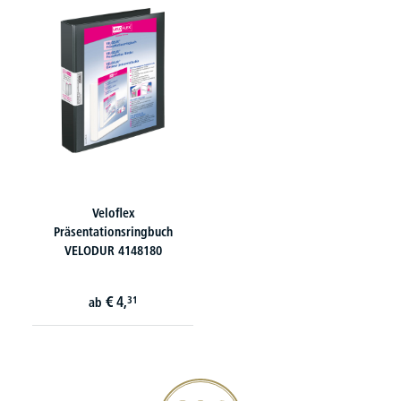
Veloflex
Präsentationsringbuch
VELODUR 4148180
€
4,
31
ab
20€ Gutschein sichern