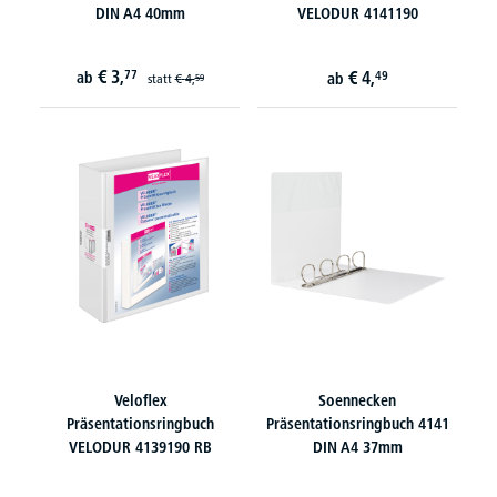
DIN A4 40mm
VELODUR 4141190
€
3,
77
€
4,
ab
49
ab
statt
€
4,
59
Veloflex
Soennecken
Präsentationsringbuch
Präsentationsringbuch 4141
VELODUR 4139190 RB
DIN A4 37mm