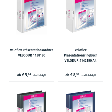
Veloflex Präsentationsordner
Veloflex
VELODUR 1138190
Präsentationsringbuch
VELODUR 4142190 A4
€
5,
€
8,
84
99
ab
ab
statt
€
7,
statt
€
10,
19
99