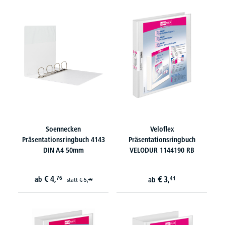
Soennecken
Veloflex
Präsentationsringbuch 4143
Präsentationsringbuch
DIN A4 50mm
VELODUR 1144190 RB
€
4,
76
€
3,
ab
41
ab
statt
€
5,
79