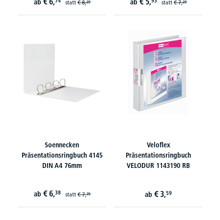
€
6,
€
5,
74
93
ab
ab
statt
€
8,
statt
€
7,
29
29
Soennecken
Veloflex
Präsentationsringbuch 4145
Präsentationsringbuch
DIN A4 76mm
VELODUR 1143190 RB
€
6,
38
€
3,
ab
59
ab
statt
€
7,
79