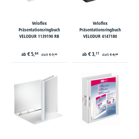
Veloflex
Veloflex
Präsentationsringbuch
Präsentationsringbuch
VELODUR 1139190 RB
VELODUR 4147180
€
5,
€
3,
84
77
ab
ab
statt
€
7,
statt
€
4,
19
59