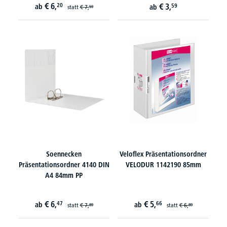
€
6,
20
€
3,
ab
59
ab
statt
€
7,
59
Soennecken
Veloflex Präsentationsordner
Präsentationsordner 4140 DIN
VELODUR 1142190 85mm
A4 84mm PP
€
6,
€
5,
47
66
ab
ab
statt
€
7,
statt
€
6,
89
89