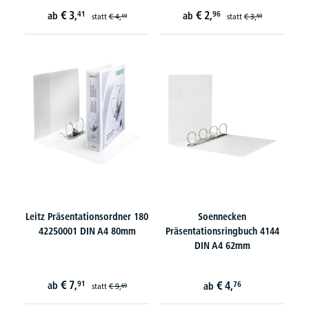
€
3,
€
2,
41
96
ab
ab
statt
€
4,
statt
€
3,
19
59
Leitz Präsentationsordner 180
Soennecken
42250001 DIN A4 80mm
Präsentationsringbuch 4144
DIN A4 62mm
€
7,
91
€
4,
ab
76
ab
statt
€
9,
69