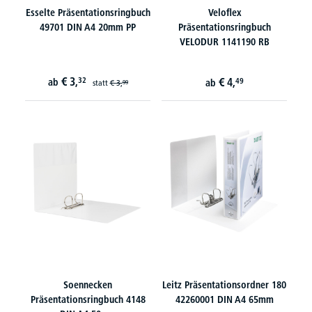
Esselte Präsentationsringbuch
Veloflex
49701 DIN A4 20mm PP
Präsentationsringbuch
VELODUR 1141190 RB
€
3,
32
€
4,
ab
49
ab
statt
€
3,
99
Soennecken
Leitz Präsentationsordner 180
Präsentationsringbuch 4148
42260001 DIN A4 65mm