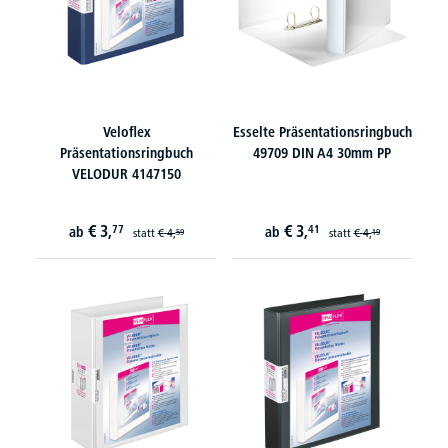
Veloflex
Esselte Präsentationsringbuch
Präsentationsringbuch
49709 DIN A4 30mm PP
VELODUR 4147150
€
3,
€
3,
77
41
ab
ab
statt
€
4,
statt
€
4,
59
19