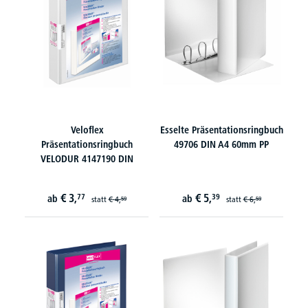
Veloflex
Esselte Präsentationsringbuch
Präsentationsringbuch
49706 DIN A4 60mm PP
VELODUR 4147190 DIN
€
3,
€
5,
77
39
ab
ab
statt
€
4,
statt
€
6,
59
59