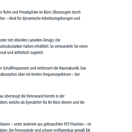
ehr Ruhe und Privatsphäre im Büro. Überzeugen durch
tellen – ideal für dynamische Arbeitsumgebungen und
oder mit stilvollen Lamellen-Design. Die
sdrucksstarken Farben erhältlich. So verwandeln Sie einen
nal und ästhetisch zugleich.
de Schallfrequenzen und verbessert die Raumakustik. Das
llabsorption über ein breites Frequenzspektrum – bei
rau überzeugt die Trennwand bereits in der
rben, welche als Eyecatcher für Ihr Büro dienen und die
gfasern – unter anderem aus gebrauchten PET-Flaschen – ist
usätzen. Die Trennwände sind schwer entflammbar gemäß EN