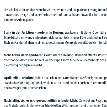
Die schallabsorbierenden Schreibtischtrennwände sind die perfekte Lösung für m
ultraleichtes Design und lassen sich schnell auf- und abbauen sowie flexibel ums
temporäre Arbeitsplätze.
Stark in der Funktion - modern im Design:
Wahlweise mit glatter Oberfläche 
Schreibtischtrennwände integrieren sich harmonisch in jedes Büro und sind in 8 au
Tisch im Handumdrehen in einen abgeschirmten Mehrplatz-Arbeitsbereich – funktio
Mehr Fokus dank spürbarer Akustikverbesserung:
Reduziert effektiv stören
offenporige Material mit hoher Eigensteifigkeit sorgt für eine ausgezeichnete Scha
gleichzeitig geringem Gewicht.
Optik trifft Funktionalität:
Erhältlich in den Grundfarben weiß, hellgrau und g
Standardausführung. Optional erhalten Sie das Produkt aber auch in chicen Trendfa
hochwertige Optik unterstreichen.
Nachhaltig, sicher und gesundheitlich unbedenklich:
Gefertigt aus Recyclin
das Material vollständig frei von Schadstoffen, Weichmachern und chemischen Z