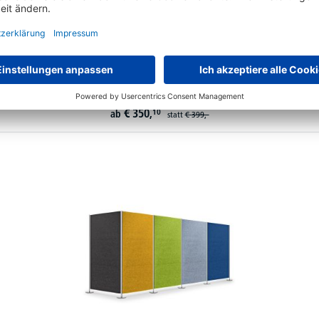
Akustik-Stellwände CURVE
32 Varianten zur Auswahl
€
350,
10
ab
statt
€
399,-