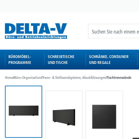
springen
Zur Hauptnavigation springen
BÜROMÖBEL-
SCHREIBTISCHE
SCHRÄNKE, CONTAINER
PROGRAMME
UND TISCHE
UND REGALE
Home
/
Büro-Organisation
/
Trenn- & Stellwandsysteme, Akustiklösungen
/
Tischtrennwände
Bildergalerie überspringen