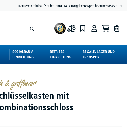
Karriere
Direktkauf
Neuheiten
DELTA-V Ratgeber
Ansprechpartner
Newsletter
SOZIALRAUM-
BETRIEBS-
REGALE, LAGER UND
EINRICHTUNG
EINRICHTUNG
TRANSPORT
h & griffbereit
chlüsselkasten mit
ombinationsschloss