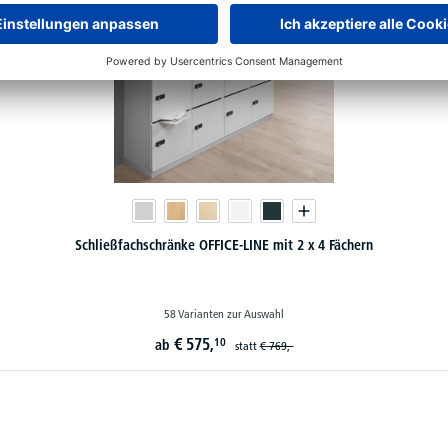
Schließfachschränke OFFICE-LINE mit 2 x 4 Fächern
58 Varianten zur Auswahl
€
575,
10
ab
statt
€
769,-