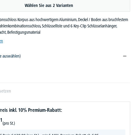
Wählen Sie aus 2 Varianten
onsschloss Korpus aus hochwertigem Aluminium, Deckel / Boden aus bruchfestem
ahlenkombinationsschloss, Schlüsselliste und 6 Key-Clip Schlüsselanhänger,
cht, Befestigungsmaterial
en
te auswählen)
setzen
reis inkl. 10% Premium-Rabatt:
1
(pro St.)