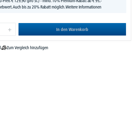
d-Preis
€
129,
90
(pro St.) - mind. 10% Premium-Rabatt ab € 95,-
rbwert. Auch bis zu 20% Rabatt möglich.
Weitere Informationen
In den Warenkorb
Zum Vergleich hinzufügen
l