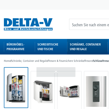
springen
Zur Hauptnavigation springen
BÜROMÖBEL-
SCHREIBTISCHE
SCHRÄNKE, CONTAINER
PROGRAMME
UND TISCHE
UND REGALE
Home
/
Schränke, Container und Regale
/
Tresore & Feuersichere Schränke
/
Tresore
/
Schlüsseltreso
Bildergalerie überspringen