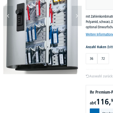
mit Zahlenkombinati
Polyamid, schwarz, Z
optional Einwurfscha
Weitere Information
Anzahl Haken
(bit
36
72
Auswahl zurück
Ihr Premium-P
116,
9
ab
€