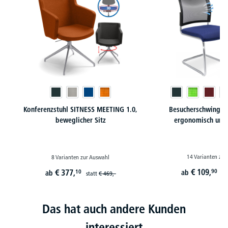
Konferenzstuhl SITNESS MEETING 1.0,
Besucherschwinger
beweglicher Sitz
ergonomisch und 
14 Varianten zur
8 Varianten zur Auswahl
€
109,
€
377,
90
10
ab
ab
st
statt
€
469,-
Das hat auch andere Kunden
interessiert