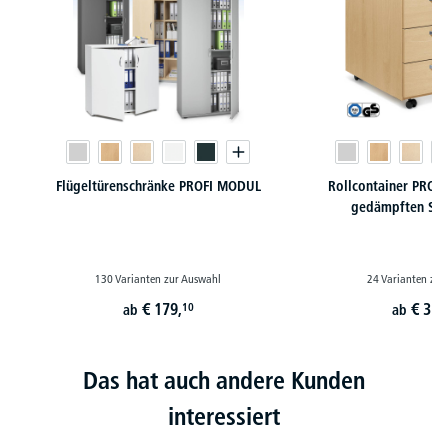
Flügeltürenschränke PROFI MODUL
Rollcontainer PROF
gedämpften Sel
130 Varianten zur Auswahl
24 Varianten zur
€
179,
€
350
10
ab
ab
Das hat auch andere Kunden
interessiert