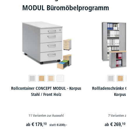
MODUL Büromöbelprogramm
Rollcontainer CONCEPT MODUL - Korpus
Rollladenschränke C
Stahl / Front Holz
Korpus St
11 Varianten zur Auswahl
7 Varianten zur
€
179,
€
269,
10
10
ab
ab
statt
€
239,-
st