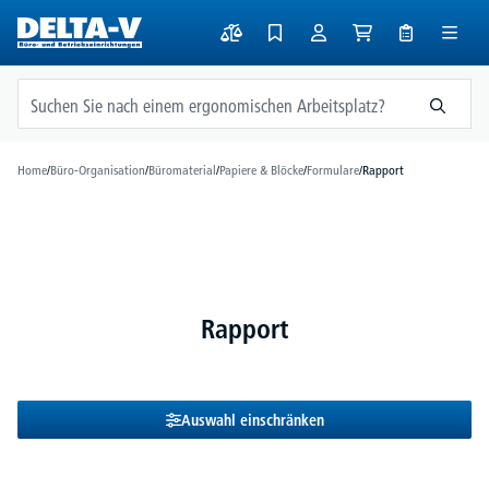
alt springen
Home
/
Büro-Organisation
/
Büromaterial
/
Papiere & Blöcke
/
Formulare
/
Rapport
Rapport
Auswahl einschränken