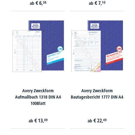
€
6,
€
7,
38
10
ab
ab
Avery Zweckform
Avery Zweckform
Aufmaßbuch 1318 DIN A4
Bautagesbericht 1777 DIN A4
100Blatt
€
13,
€
22,
49
49
ab
ab