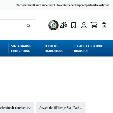
Karriere
Direktkauf
Neuheiten
DELTA-V Ratgeber
Ansprechpartner
Newsletter
SOZIALRAUM-
BETRIEBS-
REGALE, LAGER UND
EINRICHTUNG
EINRICHTUNG
TRANSPORT
selbstdurchschreibend
Anzahl der Blätter je Blatt/Pack