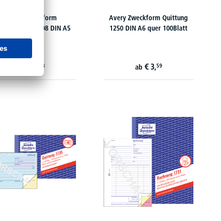
Avery Zweckform
Avery Zweckform Quittung
chungsbeleg 308 DIN A5
1250 DIN A6 quer 100Blatt
quer
€
5,
€
3,
48
59
ab
ab