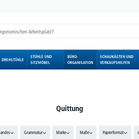
STÜHLE UND
BÜRO-
SCHAUKÄSTEN UND
DREHSTÜHLE
SITZMÖBEL
ORGANISATION
VERKAUFSHILFEN
Quittung
bandes
Grammatur
Marke
Maße
Papierformat