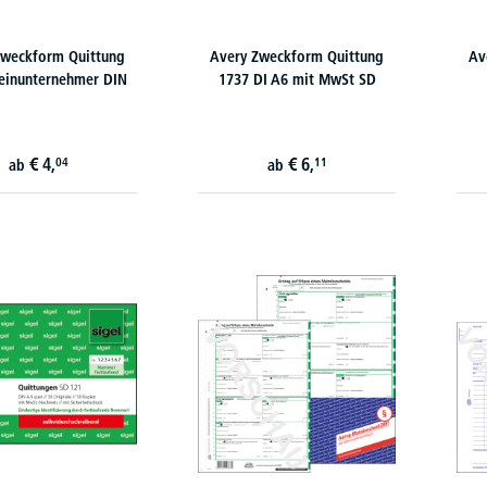
Zweckform Quittung
Avery Zweckform Quittung
Av
einunternehmer DIN
1737 DI A6 mit MwSt SD
€
4,
€
6,
04
11
ab
ab