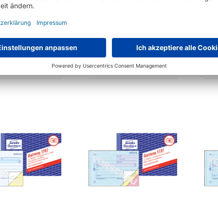
ery Zweckform
Avery Zweckform
ebeleg 1755 DIN A6
Kassenbericht 305 DIN A5
Bu
SD
50Blatt
€
4,
€
4,
04
04
ab
ab