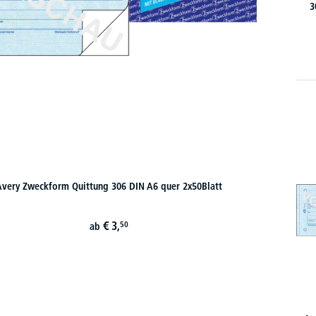
3
very Zweckform Quittung 306 DIN A6 quer 2x50Blatt
€
3,
50
ab