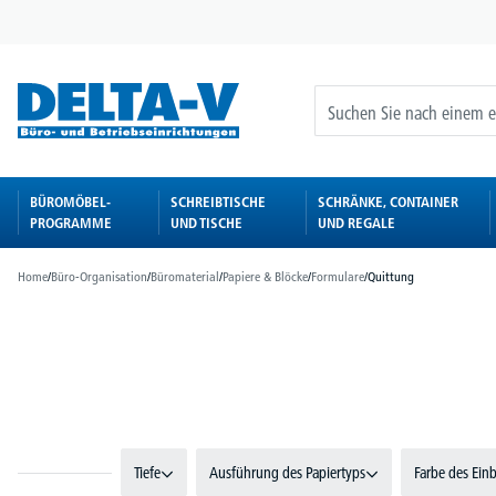
springen
Zur Hauptnavigation springen
BÜROMÖBEL-
SCHREIBTISCHE
SCHRÄNKE, CONTAINER
PROGRAMME
UND TISCHE
UND REGALE
Home
/
Büro-Organisation
/
Büromaterial
/
Papiere & Blöcke
/
Formulare
/
Quittung
Bildergalerie überspringen
Tiefe
Ausführung des Papiertyps
Farbe des Ein