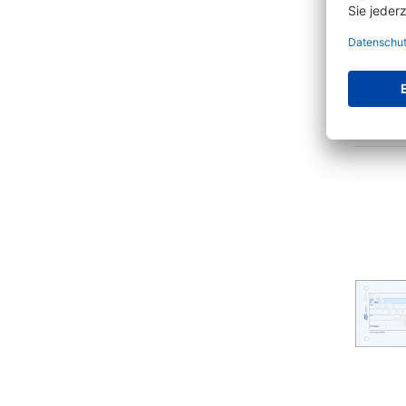
Av
Ausgab