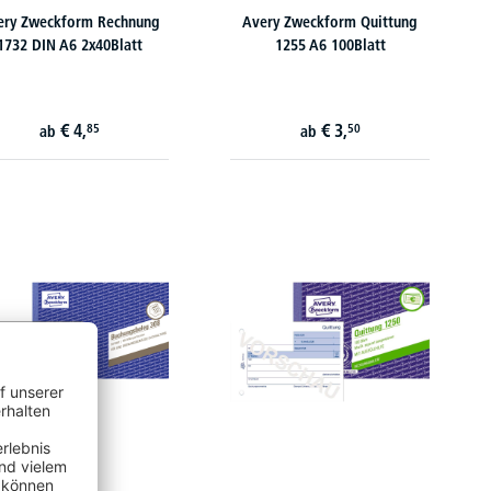
ery Zweckform Rechnung
Avery Zweckform Quittung
1732 DIN A6 2x40Blatt
1255 A6 100Blatt
€
4,
€
3,
85
50
ab
ab