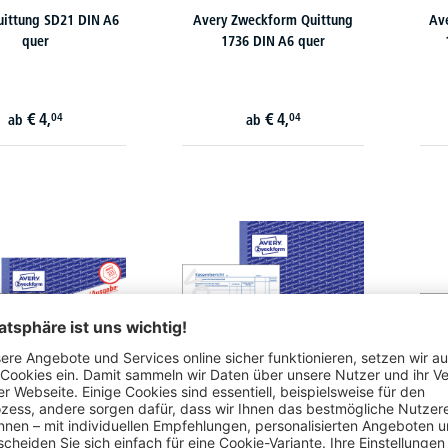
uittung SD21 DIN A6
Avery Zweckform Quittung
Av
quer
1736 DIN A6 quer
€
4,
€
4,
04
04
ab
ab