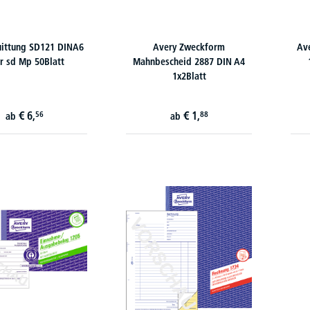
uittung SD121 DINA6
Avery Zweckform
Av
r sd Mp 50Blatt
Mahnbescheid 2887 DIN A4
1x2Blatt
€
6,
€
1,
56
88
ab
ab