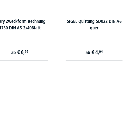
ery Zweckform Rechnung
SIGEL Quittung SD022 DIN A6
1730 DIN A5 2x40Blatt
quer
€
6,
€
4,
92
04
ab
ab