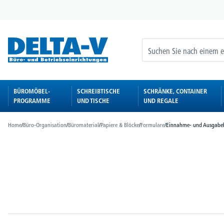
springen
Zur Hauptnavigation springen
BÜROMÖBEL-
SCHREIBTISCHE
SCHRÄNKE, CONTAINER
PROGRAMME
UND TISCHE
UND REGALE
Home
/
Büro-Organisation
/
Büromaterial
/
Papiere & Blöcke
/
Formulare
/
Einnahme- und Ausgabe
Bildergalerie überspringen