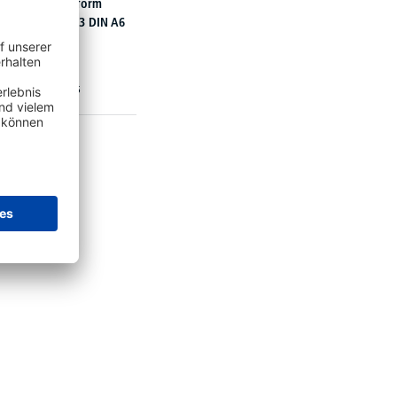
Avery Zweckform
sgabebeleg 303 DIN A6
quer
€
3,
05
ab