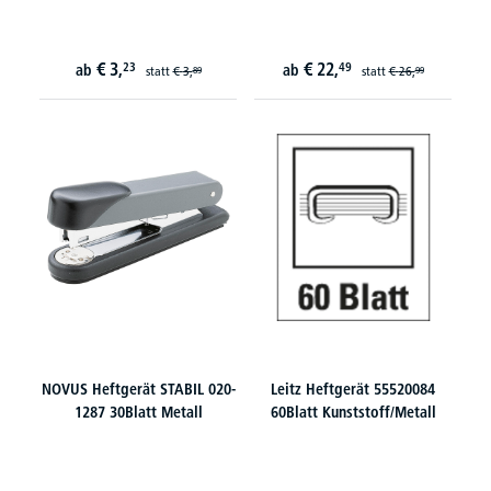
€
3,
€
22,
23
49
ab
ab
statt
€
3,
statt
€
26,
89
99
NOVUS Heftgerät STABIL 020-
Leitz Heftgerät 55520084
1287 30Blatt Metall
60Blatt Kunststoff/Metall