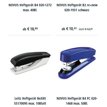
NOVUS Heftgerät B4 020-1272
NOVUS Heftgerät B2 re+new
max. 40Bl.
020-1931 schwarz
€
10,
€
18,
43
89
ab
ab
statt
€
12,
59
Leitz Heftgerät NeXXt
NOVUS Heftgerät B4 FC 020-
55170095 max. 10Blatt
1468 max. 50Bl.