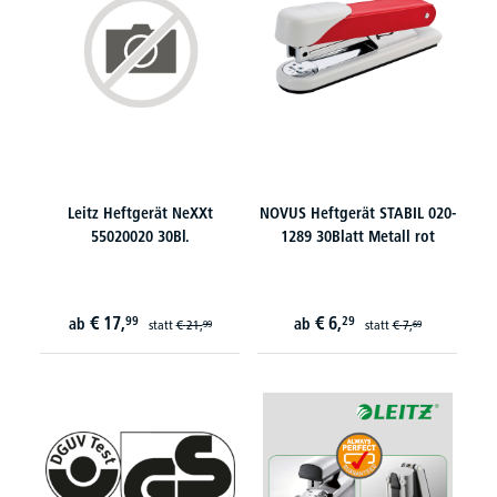
Leitz Heftgerät NeXXt
NOVUS Heftgerät STABIL 020-
55020020 30Bl.
1289 30Blatt Metall rot
€
17,
€
6,
99
29
ab
ab
statt
€
21,
statt
€
7,
99
69