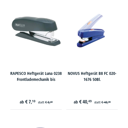
RAPESCO Heftgerät Luna 0238
NOVUS Heftgerät B8 FC 020-
Frontlademechanik bis
1676 50Bl.
€
7,
€
40,
10
49
ab
ab
statt
€
8,
statt
€
48,
69
99