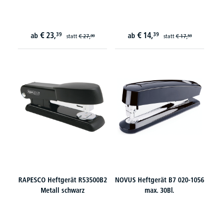
€
23,
€
14,
39
39
ab
ab
statt
€
27,
statt
€
17,
99
59
RAPESCO Heftgerät R53500B2
NOVUS Heftgerät B7 020-1056
Metall schwarz
max. 30Bl.