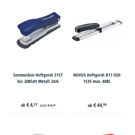
Soennecken Heftgerät 3157
NOVUS Heftgerät B17 020-
bis 20Blatt Metall 24/6
1535 max. 40Bl.
€
4,
22
€
44,
ab
99
ab
statt
€
5,
19