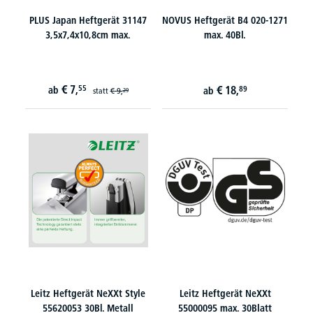
PLUS Japan Heftgerät 31147
NOVUS Heftgerät B4 020-1271
3,5x7,4x10,8cm max.
max. 40Bl.
€
7,
55
€
18,
ab
89
ab
statt
€
9,
29
Leitz Heftgerät NeXXt Style
Leitz Heftgerät NeXXt
55620053 30Bl. Metall
55000095 max. 30Blatt