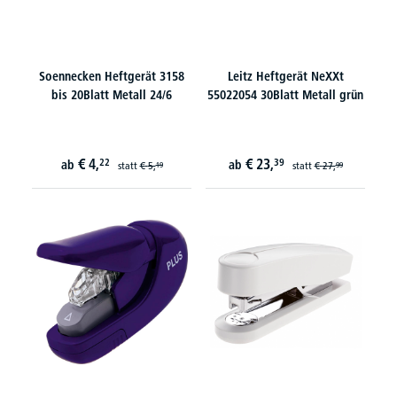
Soennecken Heftgerät 3158
Leitz Heftgerät NeXXt
bis 20Blatt Metall 24/6
55022054 30Blatt Metall grün
€
4,
€
23,
22
39
ab
ab
statt
€
5,
statt
€
27,
19
99