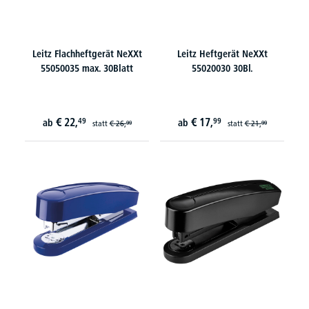
Leitz Flachheftgerät NeXXt
Leitz Heftgerät NeXXt
55050035 max. 30Blatt
55020030 30Bl.
€
22,
€
17,
49
99
ab
ab
statt
€
26,
statt
€
21,
99
99