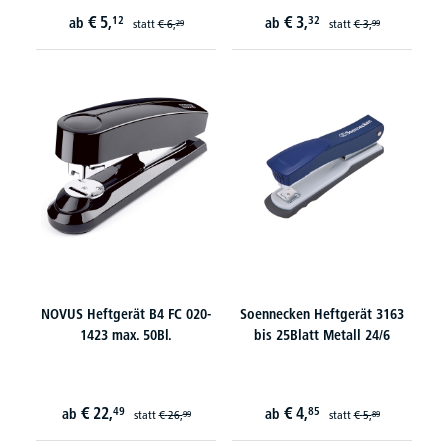
€
5,
€
3,
12
32
ab
ab
statt
€
6,
statt
€
3,
29
99
NOVUS Heftgerät B4 FC 020-
Soennecken Heftgerät 3163
1423 max. 50Bl.
bis 25Blatt Metall 24/6
€
22,
€
4,
49
85
ab
ab
statt
€
26,
statt
€
5,
99
89