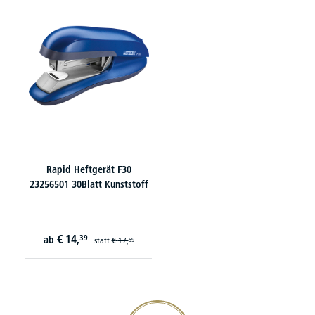
Rapid Heftgerät F30
23256501 30Blatt Kunststoff
€
14,
39
ab
statt
€
17,
59
20€ Gutschein sichern