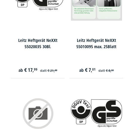
Leitz Heftgerät NeXXt
Leitz Heftgerät NeXXt
55020035 30Bl.
55010095 max. 25Blatt
€
17,
€
7,
99
01
ab
ab
statt
€
21,
statt
€
8,
99
59