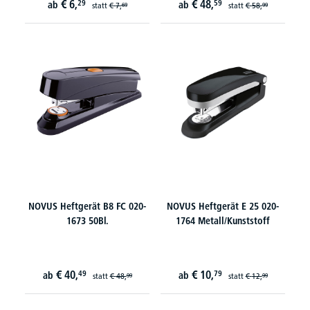
€
6,
€
48,
29
59
ab
ab
statt
€
7,
statt
€
58,
69
99
NOVUS Heftgerät B8 FC 020-
NOVUS Heftgerät E 25 020-
1673 50Bl.
1764 Metall/Kunststoff
€
40,
€
10,
49
79
ab
ab
statt
€
48,
statt
€
12,
99
99