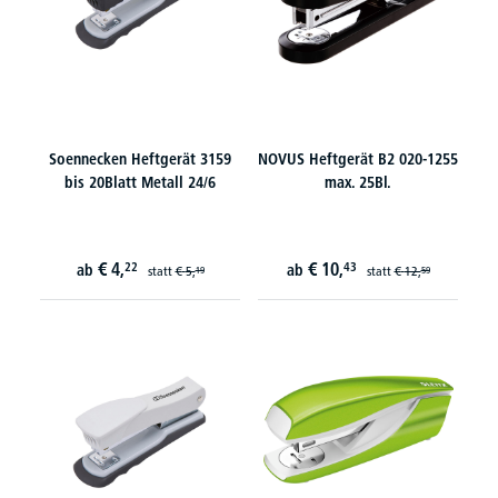
Soennecken Heftgerät 3159
NOVUS Heftgerät B2 020-1255
bis 20Blatt Metall 24/6
max. 25Bl.
€
4,
€
10,
22
43
ab
ab
statt
€
5,
statt
€
12,
19
59