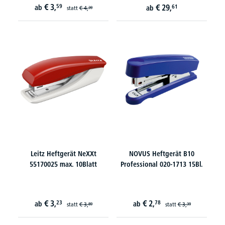
€
3,
59
€
29,
ab
61
ab
statt
€
4,
39
Leitz Heftgerät NeXXt
NOVUS Heftgerät B10
55170025 max. 10Blatt
Professional 020-1713 15Bl.
€
3,
€
2,
23
78
ab
ab
statt
€
3,
statt
€
3,
89
39