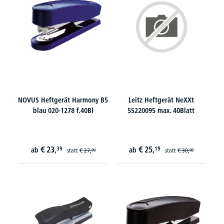
NOVUS Heftgerät Harmony B5
Leitz Heftgerät NeXXt
blau 020-1278 f.40Bl
55220095 max. 40Blatt
€
23,
€
25,
39
19
ab
ab
statt
€
27,
statt
€
30,
99
99