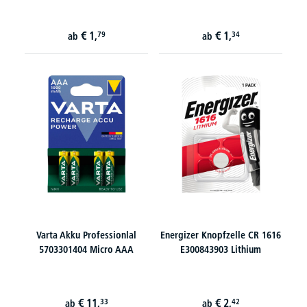
€
1,
€
1,
79
34
ab
ab
Varta Akku Professionlal
Energizer Knopfzelle CR 1616
5703301404 Micro AAA
E300843903 Lithium
€
11,
€
2,
33
42
ab
ab