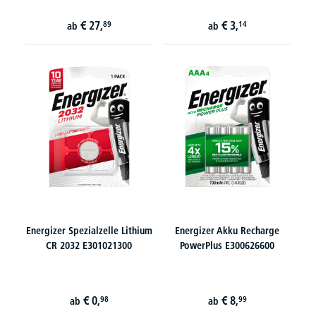
€
27,
€
3,
89
14
ab
ab
Energizer Spezialzelle Lithium
Energizer Akku Recharge
CR 2032 E301021300
PowerPlus E300626600
€
0,
€
8,
98
99
ab
ab