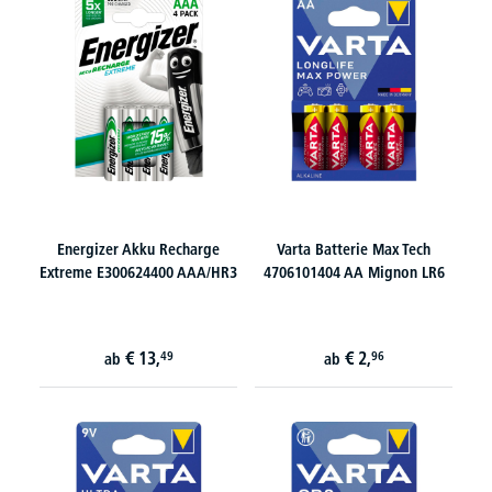
Energizer Akku Recharge
Varta Batterie Max Tech
Extreme E300624400 AAA/HR3
4706101404 AA Mignon LR6
€
13,
€
2,
49
96
ab
ab