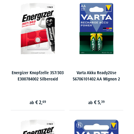
Energizer Knopfzelle 357/303
Varta Akku Ready2Use
E300784002 Silberoxid
56706101402 AA Mignon 2
€
2,
€
5,
69
39
ab
ab