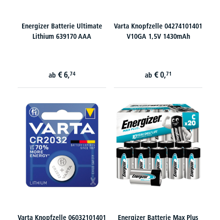
Energizer Batterie Ultimate
Varta Knopfzelle 04274101401
Lithium 639170 AAA
V10GA 1,5V 1430mAh
€
6,
€
0,
74
71
ab
ab
Varta Knopfzelle 06032101401
Energizer Batterie Max Plus