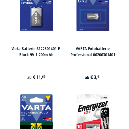
Varta Batterie 6122301401 E-
VARTA Fotobatterie
Block 9V 1.200m Ah
Professional 06206301401
€
11,
€
3,
69
41
ab
ab