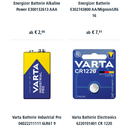
Energizer Batterie Alkaline
Energizer Batterie
Power E300132613 AAA
E302743800 AA/Mignon/LR6
16
€
2,
€
7,
06
91
ab
ab
Varta Batterie Industrial Pro
Varta Batterie Electronics
04022211111 6LR61 9
6220101401 CR 1220