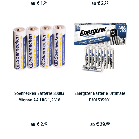
€
1,
€
2,
34
33
ab
ab
Soennecken Batterie 80003
Energizer Batterie Ultimate
Mignon AA LR6 1,5 V 8
E301535901
€
2,
€
29,
42
69
ab
ab