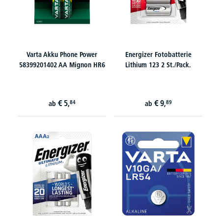
Varta Akku Phone Power
Energizer Fotobatterie
58399201402 AA Mignon HR6
Lithium 123 2 St./Pack.
€
5,
€
9,
84
89
ab
ab