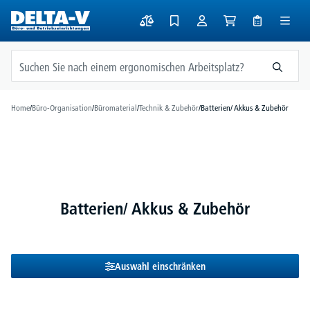
alt springen
Home
/
Büro-Organisation
/
Büromaterial
/
Technik & Zubehör
/
Batterien/ Akkus & Zubehör
Batterien/ Akkus & Zubehör
Auswahl einschränken