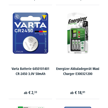
Varta Batterie 6450101401
Energizer Akkuladegerät Maxi
CR-2450 3,0V 50mAh
Charger E300321200
€
2,
€
18,
33
81
ab
ab