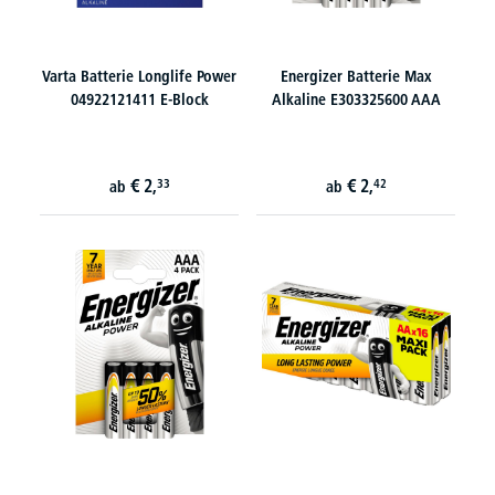
Varta Batterie Longlife Power
Energizer Batterie Max
04922121411 E-Block
Alkaline E303325600 AAA
€
2,
€
2,
33
42
ab
ab