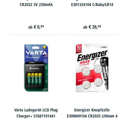
CR2032 3V 230mAh
E301324104 C/Baby/LR14
€
0,
€
26,
89
09
ab
ab
Varta Ladegerät LCD Plug
Energizer Knopfzelle
Charger+ 57687101441
E300849104 CR2025 Lithium 4