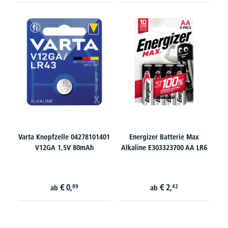
Varta Knopfzelle 04278101401
Energizer Batterie Max
V12GA 1,5V 80mAh
Alkaline E303323700 AA LR6
€
0,
€
2,
89
42
ab
ab