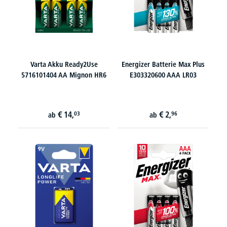
Varta Akku Ready2Use
Energizer Batterie Max Plus
5716101404 AA Mignon HR6
E303320600 AAA LR03
€
14,
€
2,
03
96
ab
ab