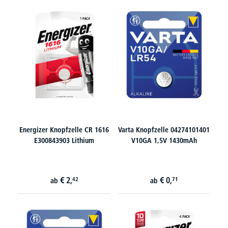
Energizer Knopfzelle CR 1616
Varta Knopfzelle 04274101401
E300843903 Lithium
V10GA 1,5V 1430mAh
€
2,
€
0,
42
71
ab
ab