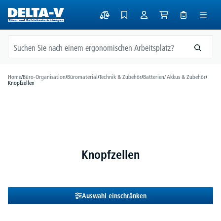
alt springen
Home
/
Büro-Organisation
/
Büromaterial
/
Technik & Zubehör
/
Batterien/ Akkus & Zubehör
/
Knopfzellen
Knopfzellen
Auswahl einschränken