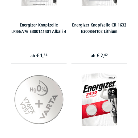
Energizer Knopfzelle
Energizer Knopfzelle CR 1632
LR44/A76 E300141401 Alkali 4
E300844102 Lithium
€
1,
€
2,
34
42
ab
ab