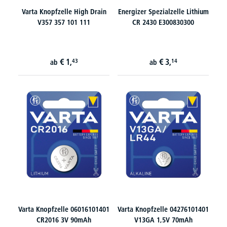
Varta Knopfzelle High Drain
Energizer Spezialzelle Lithium
V357 357 101 111
CR 2430 E300830300
€
1,
€
3,
43
14
ab
ab
Varta Knopfzelle 06016101401
Varta Knopfzelle 04276101401
CR2016 3V 90mAh
V13GA 1,5V 70mAh