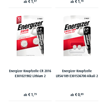
€
1,
€
1,
07
70
ab
ab
Energizer Knopfzelle CR 2016
Energizer Knopfzelle
E301021902 Lithium 2
LR54/189 E301536700 Alkali 2
€
1,
€
0,
79
89
ab
ab