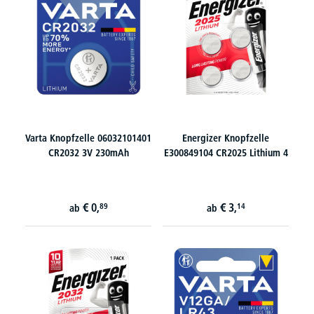
Varta Knopfzelle 06032101401
Energizer Knopfzelle
CR2032 3V 230mAh
E300849104 CR2025 Lithium 4
€
0,
€
3,
89
14
ab
ab