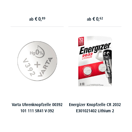
€
0,
€
0,
89
62
ab
ab
Varta Uhrenknopfzelle 00392
Energizer Knopfzelle CR 2032
101 111 SR41 V-392
E301021402 Lithium 2