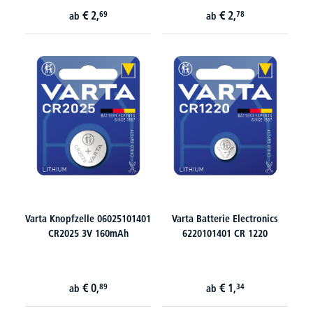
€
2,
€
2,
69
78
ab
ab
Varta Knopfzelle 06025101401
Varta Batterie Electronics
CR2025 3V 160mAh
6220101401 CR 1220
€
0,
€
1,
89
34
ab
ab