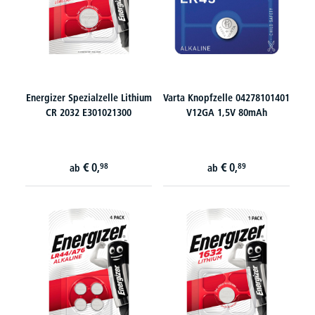
Energizer Spezialzelle Lithium
Varta Knopfzelle 04278101401
CR 2032 E301021300
V12GA 1,5V 80mAh
€
0,
€
0,
98
89
ab
ab