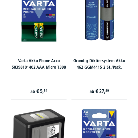
Varta Akku Phone Accu
Grundig Diktiersystem-Akku
58398101402 AAA Micro T398
462 GGM4415 2 St./Pack.
€
5,
€
27,
84
89
ab
ab