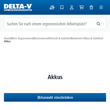
alt springen
Home
/
Büro-Organisation
/
Büromaterial
/
Technik & Zubehör
/
Batterien/ Akkus & Zubehör
/
Akkus
Akkus
Auswahl einschränken