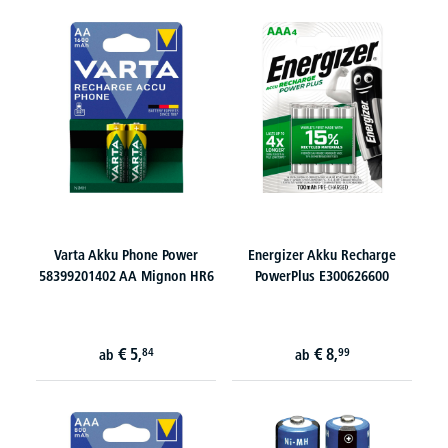
Varta Akku Phone Power
Energizer Akku Recharge
58399201402 AA Mignon HR6
PowerPlus E300626600
€
5,
€
8,
84
99
ab
ab