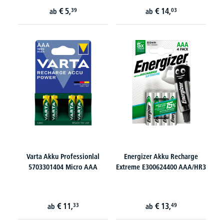
€
5,
€
14,
39
03
ab
ab
Varta Akku Professionlal
Energizer Akku Recharge
5703301404 Micro AAA
Extreme E300624400 AAA/HR3
€
11,
€
13,
33
49
ab
ab