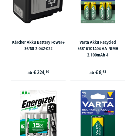
Kärcher Akku Battery Power+
Varta Akku Recycled
36/60 2.042-022
56816101404 AA NIMH
2.100mAh 4
€
224,
€
8,
10
63
ab
ab