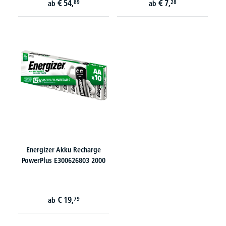
€
54,
€
7,
89
28
ab
ab
Energizer Akku Recharge
PowerPlus E300626803 2000
€
19,
79
ab