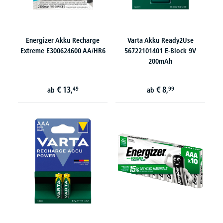
Energizer Akku Recharge
Varta Akku Ready2Use
Extreme E300624600 AA/HR6
56722101401 E-Block 9V
200mAh
€
13,
€
8,
49
99
ab
ab