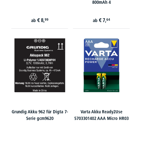
800mAh 4
€
8,
€
7,
99
64
ab
ab
Grundig Akku 962 für Digta 7-
Varta Akku Ready2Use
Serie gcm9620
5703301402 AAA Micro HR03