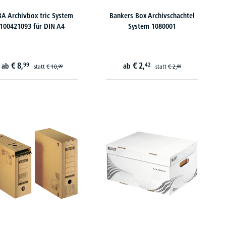
BA Archivbox tric System
Bankers Box Archivschachtel
100421093 für DIN A4
System 1080001
€
8,
€
2,
99
42
ab
ab
statt
€
10,
statt
€
2,
99
89