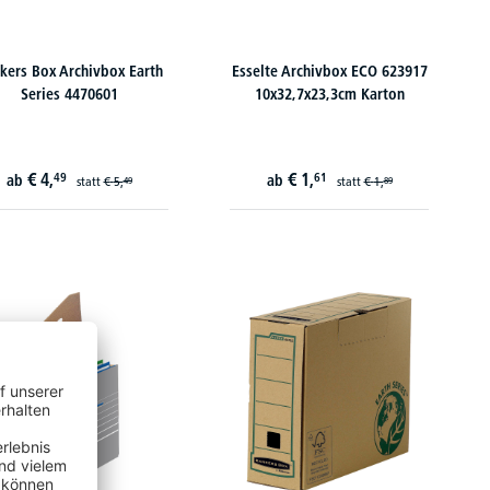
kers Box Archivbox Earth
Esselte Archivbox ECO 623917
Series 4470601
10x32,7x23,3cm Karton
€
4,
€
1,
49
61
ab
ab
statt
€
5,
statt
€
1,
49
89