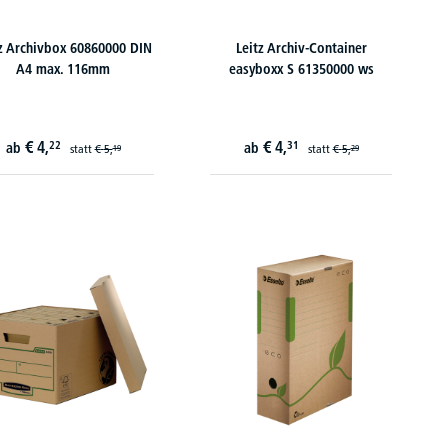
z Archivbox 60860000 DIN
Leitz Archiv-Container
A4 max. 116mm
easyboxx S 61350000 ws
€
4,
€
4,
22
31
ab
ab
statt
€
5,
statt
€
5,
19
29