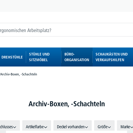
STÜHLE UND
BÜRO-
SCHAUKÄSTEN UND
DREHSTÜHLE
SITZMÖBEL
ORGANISATION
VERKAUFSHILFEN
/
Archiv-Boxen, -Schachteln
Archiv-Boxen, -Schachteln
schlusses
Artikelfarbe
Deckel vorhanden
Größe
Marke