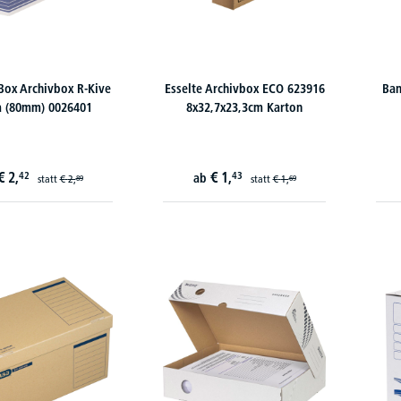
Box Archivbox R-Kive
Esselte Archivbox ECO 623916
Ban
a (80mm) 0026401
8x32,7x23,3cm Karton
€
2,
€
1,
42
43
ab
statt
€
2,
statt
€
1,
89
69