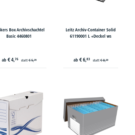
kers Box Archivschachtel
Leitz Archiv-Container Solid
Basic 4460801
61190001 L +Deckel ws
€
4,
€
6,
76
83
ab
ab
statt
€
5,
statt
€
8,
79
39