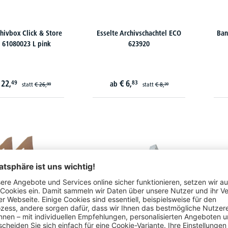
chivbox Click & Store
Esselte Archivschachtel ECO
Ban
 61080023 L pink
623920
22,
€
6,
49
83
ab
statt
€
26,
statt
€
8,
99
39