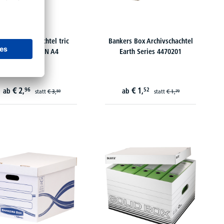
BA Archivschachtel tric
Bankers Box Archivschachtel
100333274 DIN A4
Earth Series 4470201
€
2,
€
1,
96
52
ab
ab
statt
€
3,
statt
€
1,
59
79