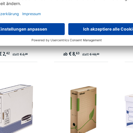
rchivschachtel tric
Bankers Box Archivbox System
EL
039 9,5x26,5X34cm
00810-FFEU grau/weiß
€
2,
€
8,
42
63
ab
statt
€
2,
statt
€
10,
89
59