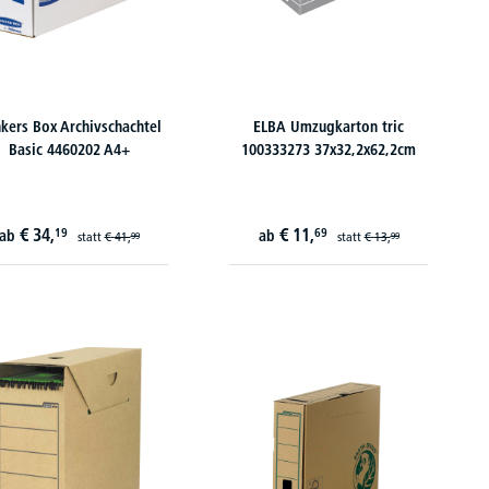
kers Box Archivschachtel
ELBA Umzugkarton tric
Basic 4460202 A4+
100333273 37x32,2x62,2cm
€
34,
€
11,
19
69
ab
ab
statt
€
41,
statt
€
13,
99
99