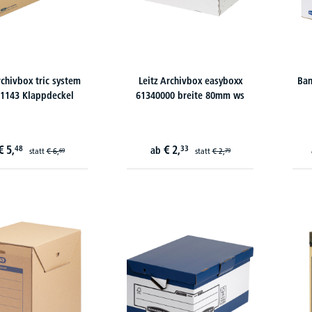
chivbox tric system
Leitz Archivbox easyboxx
Ban
1143 Klappdeckel
61340000 breite 80mm ws
€
5,
€
2,
48
33
ab
statt
€
6,
statt
€
2,
69
79