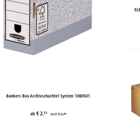
EL
Bankers Box Archivschachtel System 1080501
€
2,
51
ab
statt
€
2,
99