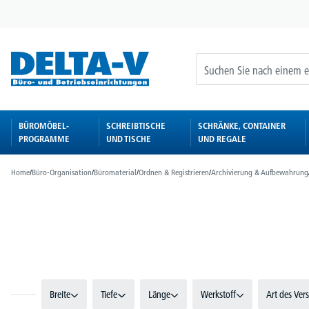
springen
Zur Hauptnavigation springen
BÜROMÖBEL-
SCHREIBTISCHE
SCHRÄNKE, CONTAINER
PROGRAMME
UND TISCHE
UND REGALE
Home
/
Büro-Organisation
/
Büromaterial
/
Ordnen & Registrieren
/
Archivierung & Aufbewahrung
Bildergalerie überspringen
Breite
Tiefe
Länge
Werkstoff
Art des Ver