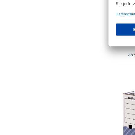
ELBA A
100552
ab