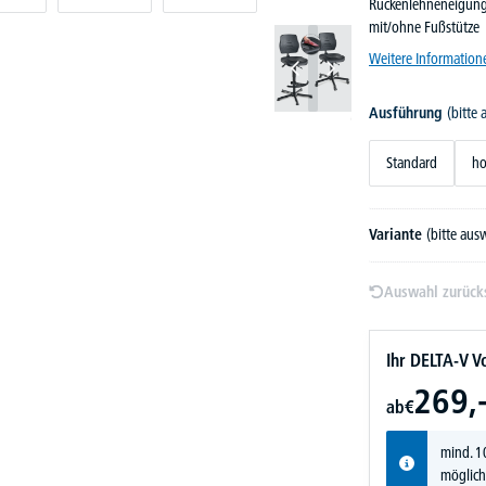
Rückenlehneneigung/
mit/ohne Fußstütze
Weitere Information
Ausführung
(bitte
Standard
ho
Variante
(bitte aus
Auswahl zurück
Ihr DELTA-V Vo
269,
ab
€
mind. 1
möglich