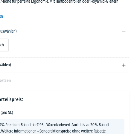
-höhe für perfekte Ergonomie. Mit Hartbodenrollen oder Polyamid-Gleitern
en
 auswählen)
ch
wählen)
setzen
rteilspreis:
-
(pro St.)
0% Premium-Rabatt ab € 95,- Warenkorbwert. Auch bis zu 20% Rabatt
.
Weitere Informationen
- Sonderaktionspreise ohne weitere Rabatte