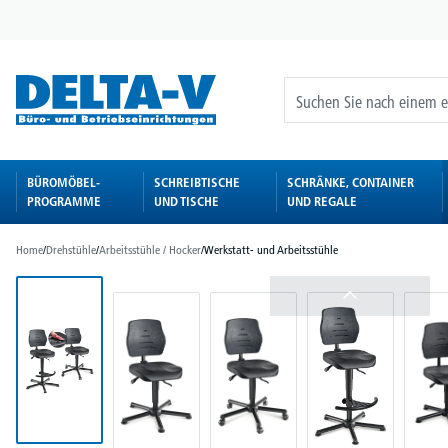
springen
Zur Hauptnavigation springen
BÜROMÖBEL-
SCHREIBTISCHE
SCHRÄNKE, CONTAINER
PROGRAMME
UND TISCHE
UND REGALE
Home
/
Drehstühle
/
Arbeitsstühle / Hocker
/
Werkstatt- und Arbeitsstühle
Bildergalerie überspringen