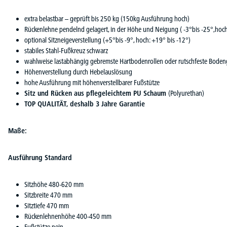
extra belastbar – geprüft bis 250 kg (150kg Ausführung hoch)
Rückenlehne pendelnd gelagert, in der Höhe und Neigung ( -3°bis -25°,hoch:
optional Sitzneigeverstellung (+5°bis -9°, hoch: +19° bis -12°)
stabiles Stahl-Fußkreuz schwarz
wahlweise lastabhängig gebremste Hartbodenrollen oder rutschfeste Bodeng
Höhenverstellung durch Hebelauslösung
hohe Ausführung mit höhenverstellbarer Fußstütze
Sitz und Rücken aus pflegeleichtem PU Schaum
(Polyurethan)
TOP QUALITÄT, deshalb 3 Jahre Garantie
Maße:
Ausführung Standard
Sitzhöhe 480-620 mm
Sitzbreite 470 mm
Sitztiefe 470 mm
Rückenlehnenhöhe 400-450 mm
Fußstütze nein