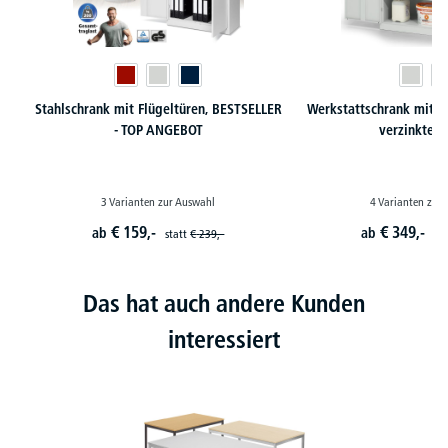
Stahlschrank mit Flügeltüren, BESTSELLER
Werkstattschrank mit X
- TOP ANGEBOT
verzinkte 
3 Varianten zur Auswahl
4 Varianten zur
€
159,-
€
349,-
ab
ab
statt
€
239,-
st
Das hat auch andere Kunden
interessiert