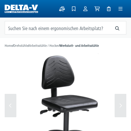
alt springen
Home
/
Drehstühle
/
Arbeitsstühle / Hocker
/
Werkstatt- und Arbeitsstühle
Bildergalerie überspringen