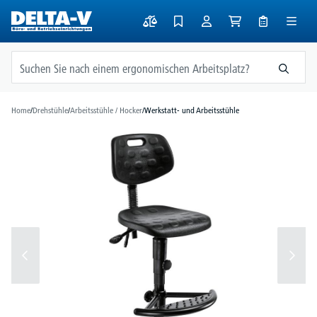
alt springen
Home
/
Drehstühle
/
Arbeitsstühle / Hocker
/
Werkstatt- und Arbeitsstühle
Bildergalerie überspringen