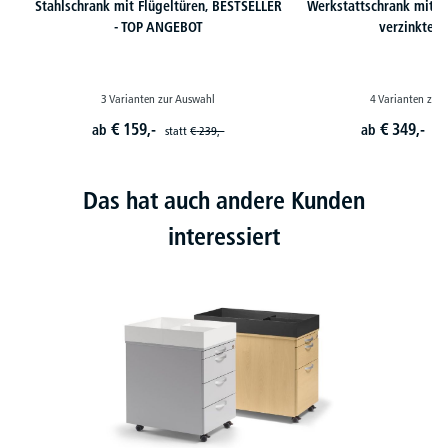
Stahlschrank mit Flügeltüren, BESTSELLER
Werkstattschrank mit X
- TOP ANGEBOT
verzinkte 
3 Varianten zur Auswahl
4 Varianten zur
€
159,-
€
349,-
ab
ab
statt
€
239,-
st
Das hat auch andere Kunden
interessiert