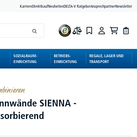
Karriere
Direktkauf
Neuheiten
DELTA-V Ratgeber
Ansprechpartner
Newsletter
SOZIALRAUM-
BETRIEBS-
REGALE, LAGER UND
EINRICHTUNG
EINRICHTUNG
TRANSPORT
mbinieren
ennwände SIENNA -
bsorbierend