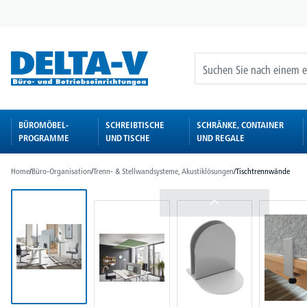
springen
Zur Hauptnavigation springen
BÜROMÖBEL-
SCHREIBTISCHE
SCHRÄNKE, CONTAINER
PROGRAMME
UND TISCHE
UND REGALE
Home
/
Büro-Organisation
/
Trenn- & Stellwandsysteme, Akustiklösungen
/
Tischtrennwände
Bildergalerie überspringen