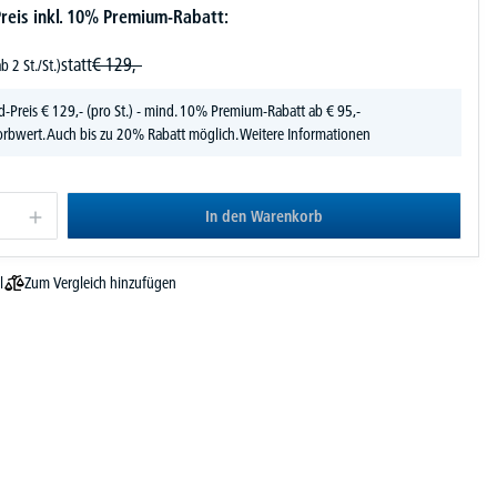
reis inkl. 10% Premium-Rabatt:
statt
€
129,-
ab 2 St./St.)
d-Preis
€
129,-
(pro St.) - mind. 10% Premium-Rabatt ab € 95,-
rbwert. Auch bis zu 20% Rabatt möglich.
Weitere Informationen
In den Warenkorb
Zum Vergleich hinzufügen
l