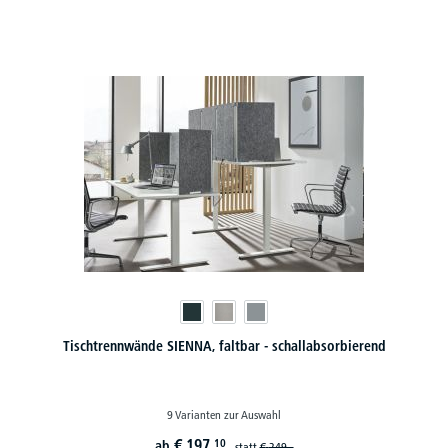
Tischtrennwände SIENNA, faltbar - schallabsorbierend
9 Varianten zur Auswahl
€
197,
10
ab
statt
€
249,-