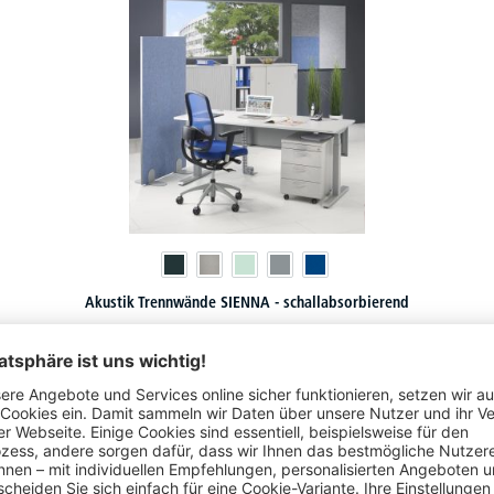
Akustik Trennwände SIENNA - schallabsorbierend
20 Varianten zur Auswahl
€
242,
10
ab
statt
€
309,-