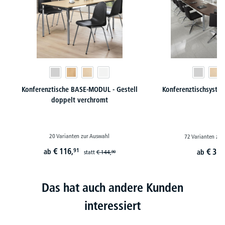
Konferenztische BASE-MODUL - Gestell
Konferenztischsyste
doppelt verchromt
20 Varianten zur Auswahl
72 Varianten zur
€
116,
91
€
314
ab
ab
statt
€
144,
90
Das hat auch andere Kunden
interessiert