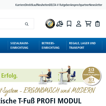
Karriere
Direktkauf
Neuheiten
DELTA-V Ratgeber
Ansprechpartner
Newsletter
SOZIALRAUM-
BETRIEBS-
REGALE, LAGER UND
EINRICHTUNG
EINRICHTUNG
TRANSPORT
mit System – ERGONOMISCH und MODERN
tische T-Fuß PROFI MODUL