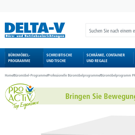
springen
Zur Hauptnavigation springen
BÜROMÖBEL-
SCHREIBTISCHE
SCHRÄNKE, CONTAINER
PROGRAMME
UND TISCHE
UND REGALE
Home
/
Büromöbel-Programme
/
Professionelle Büromöbelprogramme
/
Büromöbelprogramm P
Bildergalerie überspringen