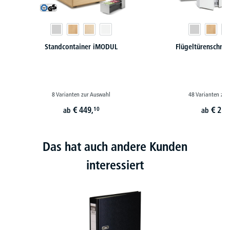
Standcontainer iMODUL
Flügeltürenschrä
8 Varianten zur Auswahl
48 Varianten zur
€
449,
€
251
10
ab
ab
Das hat auch andere Kunden
interessiert