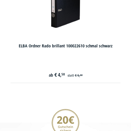
ELBA Ordner Rado brillant 100022610 schmal schwarz
€
4,
58
ab
statt
€
5,
59
20€ Gutschein sichern