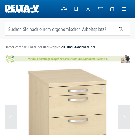
alt springen
Home
/
Schränke, Container und Regale
/
Roll- und Standcontainer
Bildergalerie überspringen