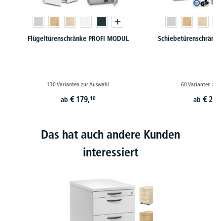
Flügeltürenschränke PROFI MODUL
Schiebetürenschränk
130 Varianten zur Auswahl
60 Varianten zur
€
179,
€
229
10
ab
ab
Das hat auch andere Kunden
interessiert