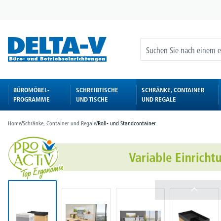
springen
Zur Hauptnavigation springen
BÜROMÖBEL-
SCHREIBTISCHE
SCHRÄNKE, CONTAINER
PROGRAMME
UND TISCHE
UND REGALE
Home
/
Schränke, Container und Regale
/
Roll- und Standcontainer
Bildergalerie überspringen