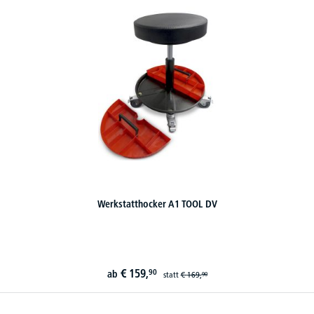
Werkstatthocker A1 TOOL DV
€
159,
90
ab
statt
€
169,
90