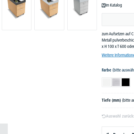
Im Katalog
zum Aufsetzen auf C
Metall pulverbeschi
x H 100 x T 600 od
Weitere Information
Farbe
(bitte auswäh
Weiß
Alusilber
Schw
Tiefe (mm)
(bitte 
Auswahl zurück