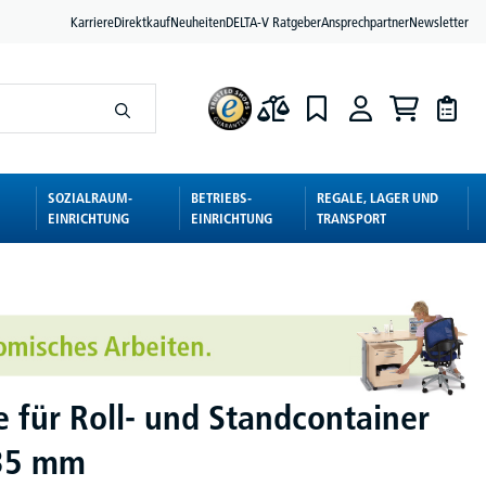
Karriere
Direktkauf
Neuheiten
DELTA-V Ratgeber
Ansprechpartner
Newsletter
SOZIALRAUM-
BETRIEBS-
REGALE, LAGER UND
EINRICHTUNG
EINRICHTUNG
TRANSPORT
e für Roll- und Standcontainer
435 mm