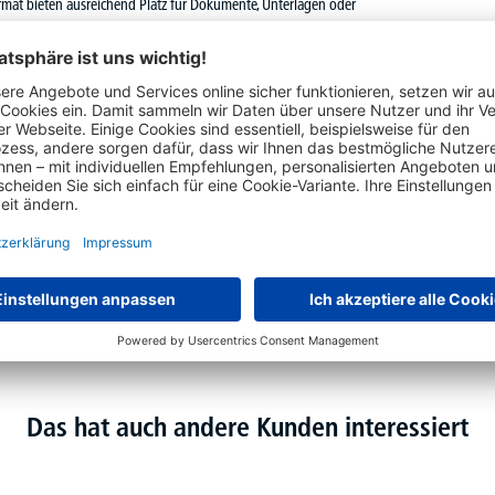
Format bieten ausreichend Platz für Dokumente, Unterlagen oder
ich ideal für größere Unterlagen, Ordner oder verschiedene
 Arbeitsmaterialien und sorgen für mehr Ordnung auf und rund
se 600 mm oder 800 mm Tiefe passt sich der Aufsatz
iert aufsetzen und fügt sich dank seines schlichten,
eine durchdachte Kombination aus Stabilität, Funktionalität
ie ihn benötigen, und sorgen gleichzeitig für eine
Das hat auch andere Kunden interessiert