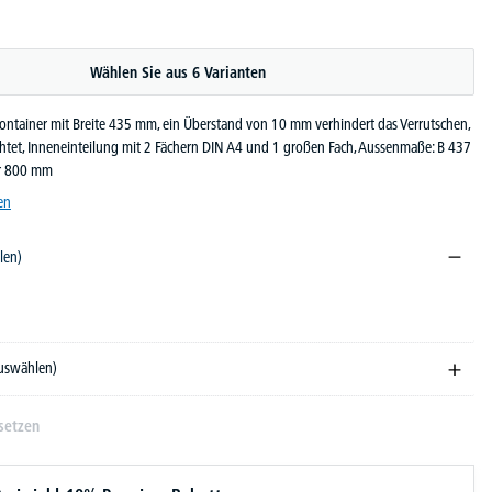
Wählen Sie aus 6 Varianten
ontainer mit Breite 435 mm, ein Überstand von 10 mm verhindert das Verrutschen,
chtet, Inneneinteilung mit 2 Fächern DIN A4 und 1 großen Fach, Aussenmaße: B 437
er 800 mm
en
len)
arz
auswählen)
setzen