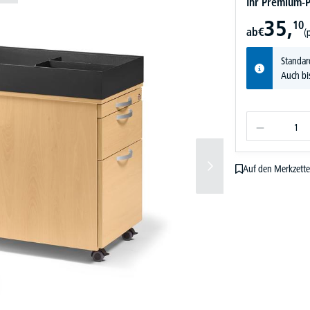
Ihr Premium-P
35,
10
ab
€
(
Standar
Auch bi
Auf den Merkzette