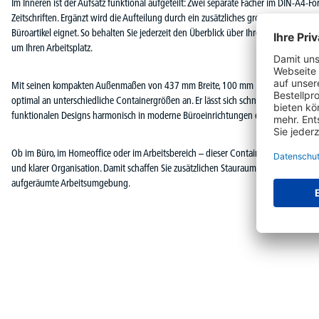
Im Inneren ist der Aufsatz funktional aufgeteilt: Zwei separate Fächer im DIN-A4-
Zeitschriften. Ergänzt wird die Aufteilung durch ein zusätzliches großes Fach, das s
Büroartikel eignet. So behalten Sie jederzeit den Überblick über Ihre wichtigsten
um Ihren Arbeitsplatz.
Mit seinen kompakten Außenmaßen von 437 mm Breite, 100 mm Höhe und wahlwei
optimal an unterschiedliche Containergrößen an. Er lässt sich schnell und unkompliz
funktionalen Designs harmonisch in moderne Büroeinrichtungen ein.
Ob im Büro, im Homeoffice oder im Arbeitsbereich – dieser Containeraufsatz bietet 
und klarer Organisation. Damit schaffen Sie zusätzlichen Stauraum genau dort, wo S
aufgeräumte Arbeitsumgebung.