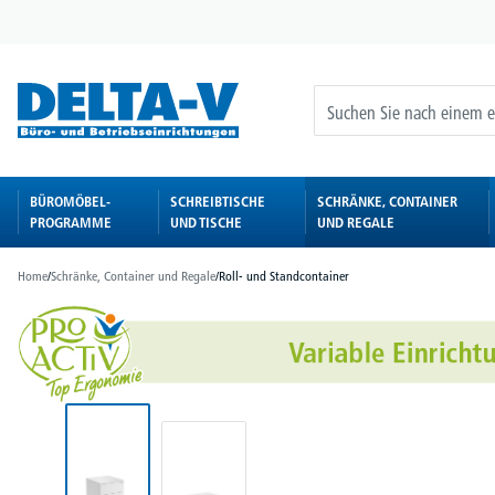
springen
Zur Hauptnavigation springen
BÜROMÖBEL-
SCHREIBTISCHE
SCHRÄNKE, CONTAINER
PROGRAMME
UND TISCHE
UND REGALE
Home
/
Schränke, Container und Regale
/
Roll- und Standcontainer
Bildergalerie überspringen