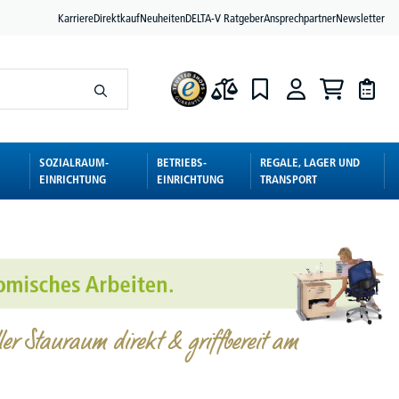
Karriere
Direktkauf
Neuheiten
DELTA-V Ratgeber
Ansprechpartner
Newsletter
SOZIALRAUM-
BETRIEBS-
REGALE, LAGER UND
EINRICHTUNG
EINRICHTUNG
TRANSPORT
ller Stauraum direkt & griffbereit am