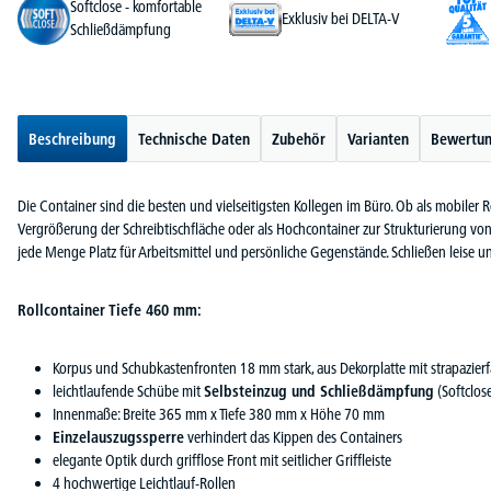
Softclose - komfortable
Exklusiv bei DELTA-V
Schließdämpfung
Beschreibung
Technische Daten
Zubehör
Varianten
Bewertu
Die Container sind die besten und vielseitigsten Kollegen im Büro. Ob als mobiler R
Vergrößerung der Schreibtischfläche oder als Hochcontainer zur Strukturierung von
jede Menge Platz für Arbeitsmittel und persönliche Gegenstände. Schließen leise u
Rollcontainer Tiefe 460 mm:
Korpus und Schubkastenfronten 18 mm stark, aus Dekorplatte mit strapazie
leichtlaufende Schübe mit
Selbsteinzug und Schließdämpfung
(Softclos
Innenmaße: Breite 365 mm x Tiefe 380 mm x Höhe 70 mm
Einzelauszugssperre
verhindert das Kippen des Containers
elegante Optik durch grifflose Front mit seitlicher Griffleiste
4 hochwertige Leichtlauf-Rollen