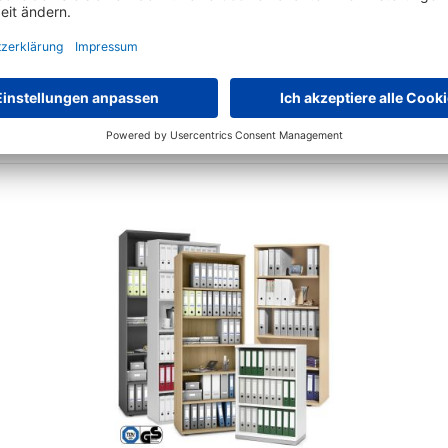
Höhenverstellbare Schreibtische BASIC PROFI MODUL
20 Varianten zur Auswahl
€
399,
60
ab