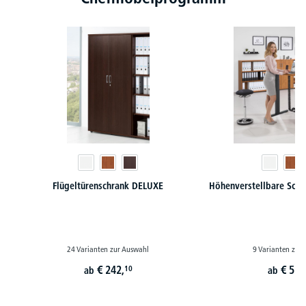
Flügeltürenschrank DELUXE
Höhenverstellbare Schr
24 Varianten zur Auswahl
9 Varianten zur
€
242,
€
579
10
ab
ab