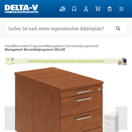
alt springen
Home
/
Büromöbel-Programme
/
Management Büromöbelprogramme
/
Management Büromöbelprogramm DELUXE
Bildergalerie überspringen