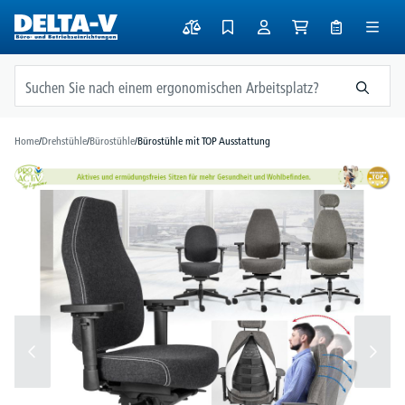
alt springen
Home
/
Drehstühle
/
Bürostühle
/
Bürostühle mit TOP Ausstattung
Bildergalerie überspringen