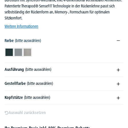
Bürostuhl mit Synchron-Mechanik, inkl. 4-dimensional verstellbarer Armlehnen.
Patentierte Therapod® SenseFIT Technologie in der Rückenlehne passt sich
selbstständig der Rückenform an, Memory-, Formschaum für optimalen
Sitzkomfort.
Weitere Informationen
Farbe
(bitte auswählen)
Anthrazit
Grau
Hellgrau
Ausführung
(bitte auswählen)
Gestellfarbe
(bitte auswählen)
Kopfstütze
(bitte auswählen)
Auswahl zurücksetzen