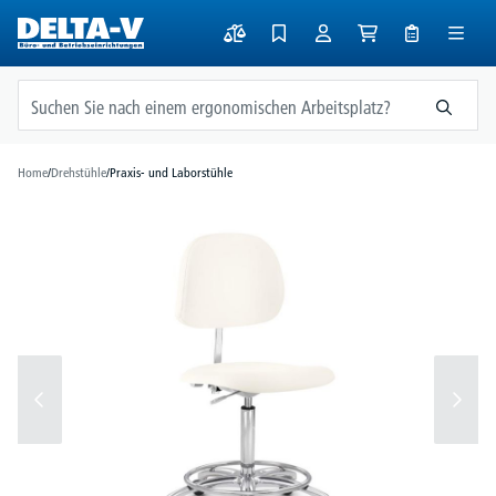
alt springen
Home
/
Drehstühle
/
Praxis- und Laborstühle
Bildergalerie überspringen