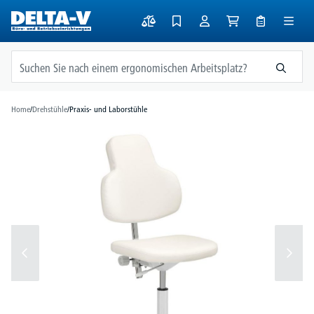
alt springen
Home
/
Drehstühle
/
Praxis- und Laborstühle
Bildergalerie überspringen