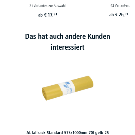
42 Varianten zur
21 Varianten zur Auswahl
€
26,
€
17,
91
91
ab
ab
st
Das hat auch andere Kunden
interessiert
Abfallsack Standard 575x1000mm 70l gelb 25