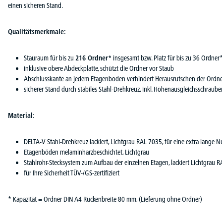
einen sicheren Stand.
Qualitätsmerkmale:
Stauraum für bis zu
216 Ordner*
insgesamt bzw. Platz für bis zu 36 Ordner
inklusive obere Abdeckplatte, schützt die Ordner vor Staub
Abschlusskante an jedem Etagenboden verhindert Herausrutschen der Ordn
sicherer Stand durch stabiles Stahl-Drehkreuz, inkl. Höhenausgleichsschraube
Material
:
DELTA-V Stahl-Drehkreuz lackiert, Lichtgrau RAL 7035, für eine extra lange 
Etagenböden melaminharzbeschichtet, Lichtgrau
Stahlrohr-Stecksystem zum Aufbau der einzelnen Etagen, lackiert Lichtgrau 
für Ihre Sicherheit TÜV-/GS-zertifiziert
* Kapazität = Ordner DIN A4 Rückenbreite 80 mm, (Lieferung ohne Ordner)