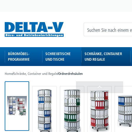
springen
Zur Hauptnavigation springen
BÜROMÖBEL-
SCHREIBTISCHE
SCHRÄNKE, CONTAINER
PROGRAMME
UND TISCHE
UND REGALE
Home
/
Schränke, Container und Regale
/
Ordnerdrehsäulen
Bildergalerie überspringen