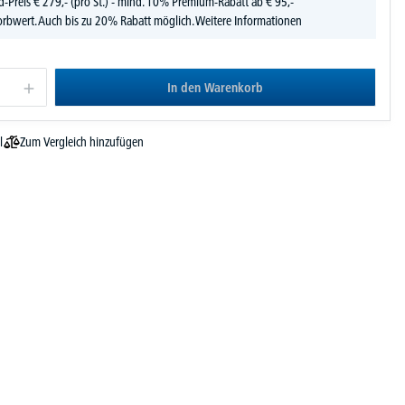
d-Preis
€
279,-
(pro St.) - mind. 10% Premium-Rabatt ab € 95,-
rbwert. Auch bis zu 20% Rabatt möglich.
Weitere Informationen
In den Warenkorb
Zum Vergleich hinzufügen
l