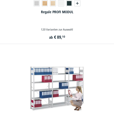
Regale PROFI MODUL
120 Varianten zur Auswahl
€
89,
10
ab