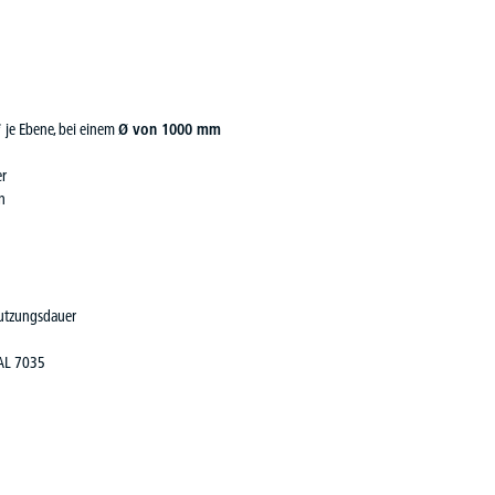
* je Ebene, bei einem
Ø von 1000 mm
er
n
Nutzungsdauer
RAL 7035