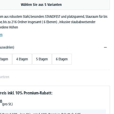
Wählen Sie aus 5 Varianten
 aus robustem Stahl, besonders STANDFEST und platzsparend, Stauraum für bis
e, bis zu 216 Ordner insgesamt ( 6 Ebenen) , inkusive staubabweisender
hiedene Höhen
en
 auswählen)
Etagen
4 Etagen
5 Etagen
6 Etagen
setzen
reis inkl. 10% Premium-Rabatt:
0
(pro St.)