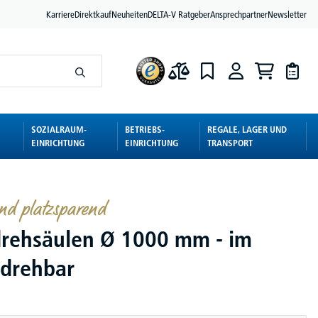
Karriere
Direktkauf
Neuheiten
DELTA-V Ratgeber
Ansprechpartner
Newsletter
SOZIALRAUM-
BETRIEBS-
REGALE, LAGER UND
EINRICHTUNG
EINRICHTUNG
TRANSPORT
und platzsparend
rehsäulen Ø 1000 mm - im
drehbar