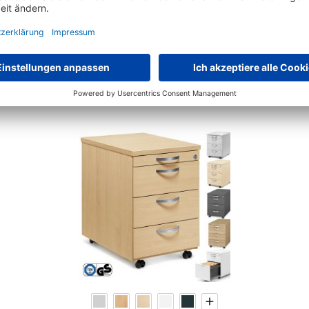
16 Varianten zur Auswahl
€
299,
70
ab