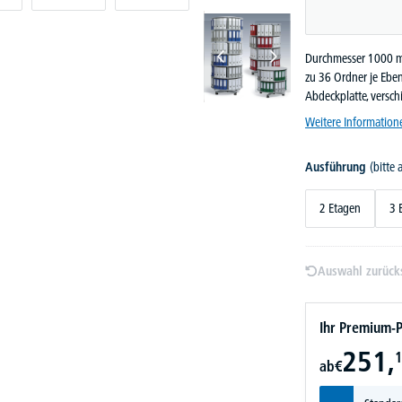
Durchmesser 1000 mm
zu 36 Ordner je Eben
Abdeckplatte, versc
Weitere Information
Ausführung
(bitte
2 Etagen
3 
Auswahl zurück
Ihr Premium-P
251,
1
ab
€