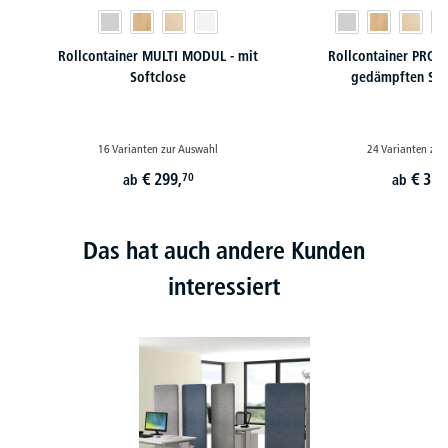
Rollcontainer MULTI MODUL - mit
Rollcontainer PROF
Softclose
gedämpften Sel
16 Varianten zur Auswahl
24 Varianten zur
€
299,
€
350
70
ab
ab
Das hat auch andere Kunden
interessiert