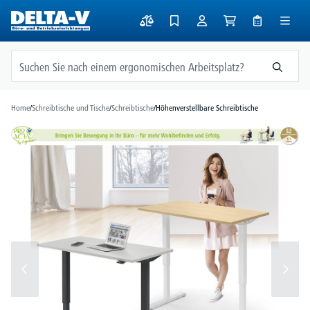
alt springen
Home
/
Schreibtische und Tische
/
Schreibtische
/
Höhenverstellbare Schreibtische
Bildergalerie überspringen