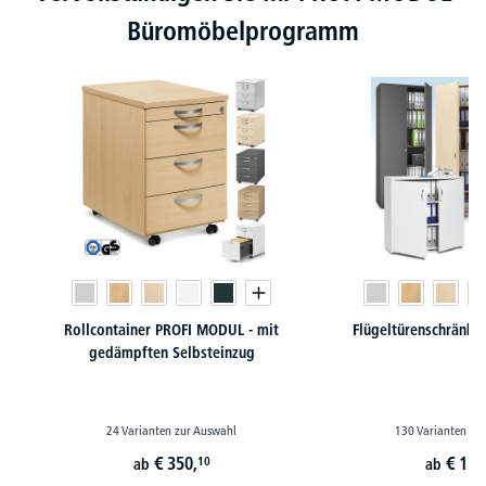
Büromöbelprogramm
Rollcontainer PROFI MODUL - mit
Flügeltürenschränk
gedämpften Selbsteinzug
24 Varianten zur Auswahl
130 Varianten zu
€
350,
€
179
10
ab
ab