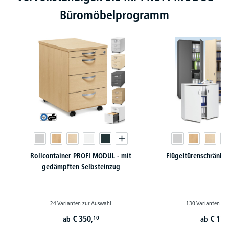
Büromöbelprogramm
Rollcontainer PROFI MODUL - mit
Flügeltürenschränk
gedämpften Selbsteinzug
24 Varianten zur Auswahl
130 Varianten zu
€
350,
€
179
10
ab
ab