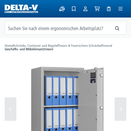
alt springen
Home
/
Schränke, Container und Regale
/
Tresore & Feuersichere Schränke
/
Tresore
/
Geschäfts- und Möbeleinsatztresore
Bildergalerie überspringen