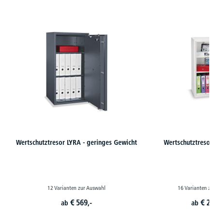
Produktgalerie überspringen
Wertschutztresor LYRA - geringes Gewicht
Wertschutztresore
12 Varianten zur Auswahl
16 Varianten zur
€
569,-
€
239
ab
ab