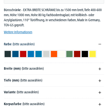
Büroschränke - EXTRA BREITE SCHRÄNKE bis zu 1500 mm breit, Tiefe 400-600
mm, Höhe 1000 mm, Hohe 80 kg Fachbodentraglast, mit Vollblech- oder
Acrylglastüren, 110° Türöffnung, in verschiedenen Farben, Made in Germany,
TÜV-GS geprüft.
Weitere Informationen
Farbe
(bitte auswählen)
Anthrazitgrau RAL 7016
Enzianblau RAL 5010
Feuerrot RAL 3000
Himmelblau RAL 5015
Lichtblau RAL 5012
Lichtgrau RAL 7035
Reinorange RAL 2004
Reinweiß RAL 9010
Resedagrün RAL 6011
Rubinrot RAL 3003
Schwarz RAL 900
Zinkgelb RA
Breite (mm)
(bitte auswählen)
Tiefe (mm)
(bitte auswählen)
Variante
(bitte auswählen)
Korpusfarbe
(bitte auswählen)